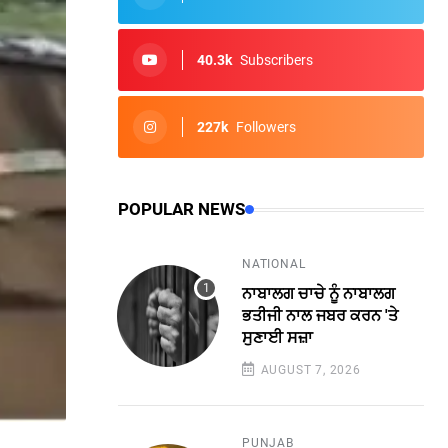
40.3k
Subscribers
227k
Followers
POPULAR NEWS
NATIONAL
ਨਾਬਾਲਗ ਚਾਚੇ ਨੂੰ ਨਾਬਾਲਗ
ਭਤੀਜੀ ਨਾਲ ਜਬਰ ਕਰਨ 'ਤੇ
ਸੁਣਾਈ ਸਜ਼ਾ
AUGUST 7, 2026
PUNJAB