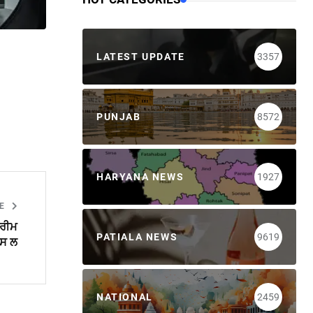
LATEST UPDATE
3357
PUNJAB
8572
HARYANA NEWS
1927
LE
ਪਰੀਮ
PATIALA NEWS
9619
ਪਸ ਲ
NATIONAL
2459