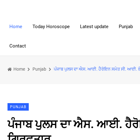
Home
Today Horoscope
Latest update
Punjab
Contact
Home
Punjab
ਪੰਜਾਬ ਪੁਲਸ ਦਾ ਐਸ. ਆਈ. ਹੈਰੋਇਨ ਸਮੇਤ ਸੀ. ਆਈ. ਏ.
PUNJAB
ਪੰਜਾਬ ਪੁਲਸ ਦਾ ਐਸ. ਆਈ. ਹੈਰੋ
ਗ੍ਰਿਫ਼ਤਾਰ