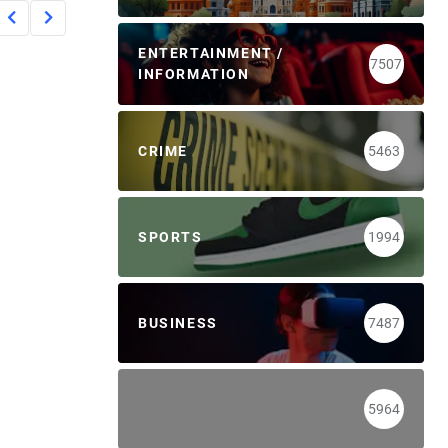
ENTERTAINMENT /
7507
INFORMATION
CRIME
5463
SPORTS
1994
BUSINESS
7487
5964