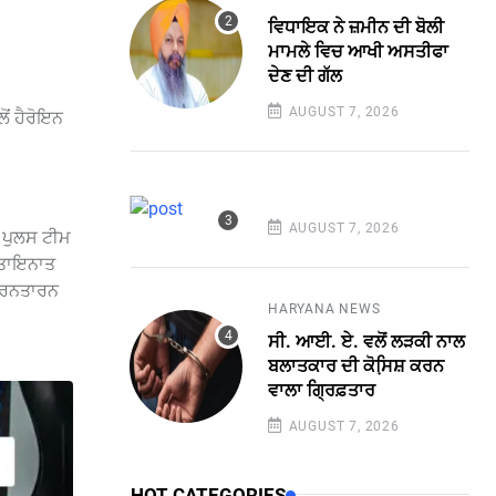
ਵਿਧਾਇਕ ਨੇ ਜ਼ਮੀਨ ਦੀ ਬੋਲੀ
ਮਾਮਲੇ ਵਿਚ ਆਖੀ ਅਸਤੀਫਾ
ਦੇਣ ਦੀ ਗੱਲ
AUGUST 7, 2026
ੋਂ ਹੈਰੋਇਨ
AUGUST 7, 2026
 ਪੁਲਸ ਟੀਮ
. ਤਾਇਨਾਤ
 ਤਰਨਤਾਰਨ
HARYANA NEWS
ਸੀ. ਆਈ. ਏ. ਵਲੋਂ ਲੜਕੀ ਨਾਲ
ਬਲਾਤਕਾਰ ਦੀ ਕੋਸਿ਼ਸ਼ ਕਰਨ
ਵਾਲਾ ਗ੍ਰਿਫ਼ਤਾਰ
AUGUST 7, 2026
HOT CATEGORIES