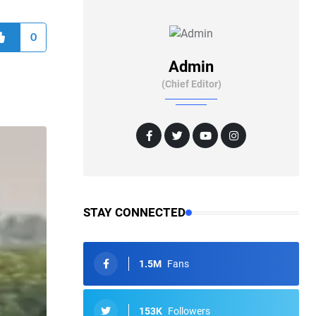
0
Admin
(Chief Editor)
STAY CONNECTED
1.5M
Fans
153K
Followers