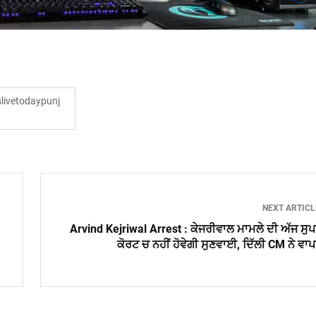
ivetodaypunj
NEXT ARTIC
Arvind Kejriwal Arrest : ਕੇਜਰੀਵਾਲ ਮਾਮਲੇ ਦੀ ਅੱਜ ਸੁ
ਕੋਰਟ ਚ ਨਹੀਂ ਹੋਵੇਗੀ ਸੁਣਵਾਈ, ਦਿੱਲੀ CM ਨੇ ਵਾ