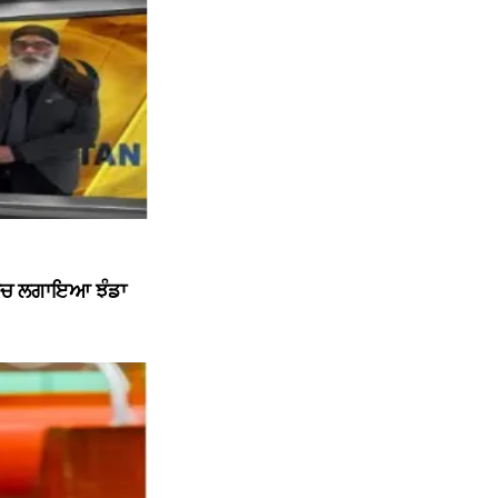
 ਵਿਚ ਲਗਾਇਆ ਝੰਡਾ