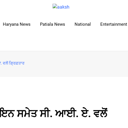
Haryana News
Patiala News
National
Entertainment 
 ਵਲੋਂ ਗ੍ਰਿਫ਼ਤਾਰ
ਇਨ ਸਮੇਤ ਸੀ. ਆਈ. ਏ. ਵਲੋਂ