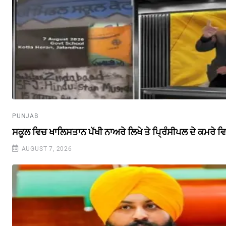
PUNJAB
ਸਕੂਲ ਵਿਚ ਖਾਲਿਸਤਾਨ ਪੱਖੀ ਨਾਅਰੇ ਲਿਖੇ ਤੇ ਪ੍ਰਿੰਸੀਪਲ ਦੇ ਕਮਰੇ
AUGUST 7, 2026