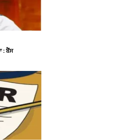
: ਬੈਂਸ