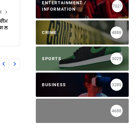
ENTERTAINMENT /
7021
INFORMATION
LE
ਪਰੀਮ
ਪਸ ਲ
CRIME
4888
SPORTS
3029
BUSINESS
3289
4688