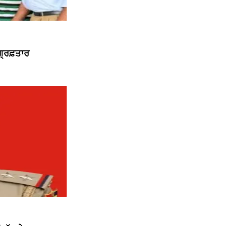
੍ਰਿਫ਼ਤਾਰ