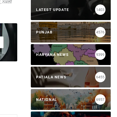
ੀ, ਨਕਲੀ
LATEST UPDATE
1403
PUNJAB
4576
HARYANA NEWS
9399
PATIALA NEWS
6455
NATIONAL
6957