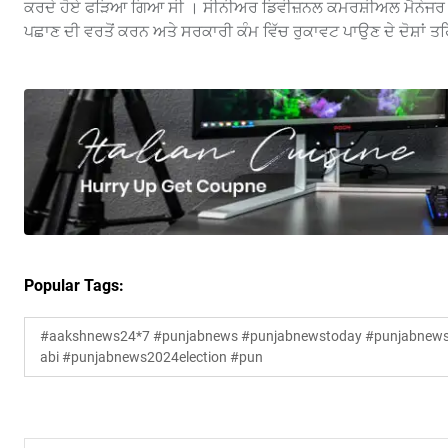
ਕਰਦੇ ਹੋਏ ਫੜਿਆ ਗਿਆ ਸੀ । ਸੀਨੀਅਰ ਡਿਵੀਜ਼ਨਲ ਕਮਰਸ਼ੀਅਲ ਮੈਨੇਜਰ (ਫਿਰੋ
ਪਛਾਣ ਦੀ ਵਰਤੋਂ ਕਰਨ ਅਤੇ ਸਰਕਾਰੀ ਕੰਮ ਵਿੱਚ ਰੁਕਾਵਟ ਪਾਉਣ ਦੇ ਦੋਸ਼ਾਂ ਤ
Popular Tags:
#aakshnews24*7 #punjabnews #punjabnewstoday #punjabnewsl
abi #punjabnews2024election #pun