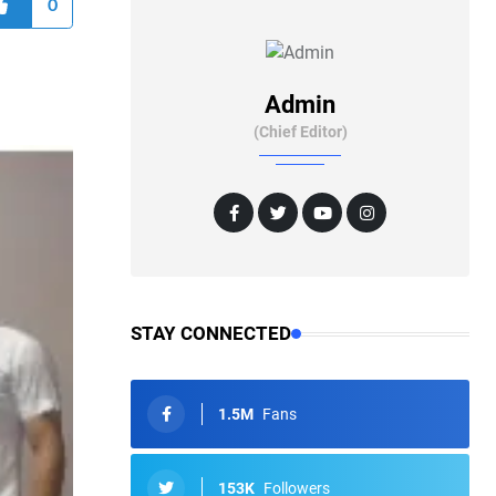
0
Admin
(Chief Editor)
STAY CONNECTED
1.5M
Fans
153K
Followers