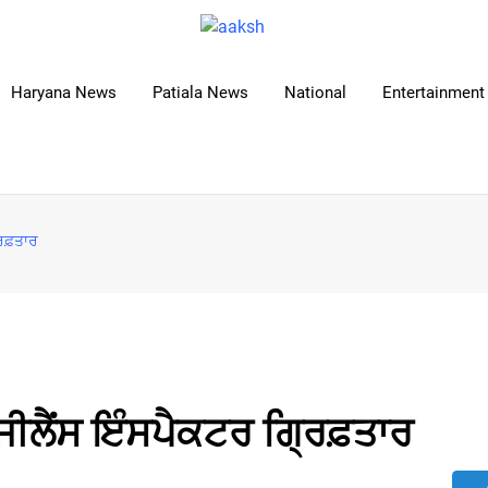
Haryana News
Patiala News
National
Entertainment 
ਿਫ਼ਤਾਰ
ਜੀਲੈਂਸ ਇੰਸਪੈਕਟਰ ਗ੍ਰਿਫ਼ਤਾਰ