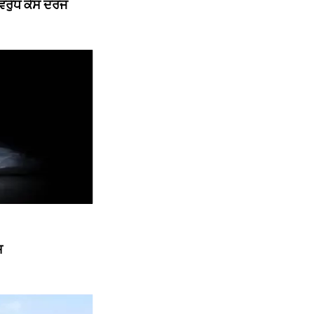
ਿਰੁੱਧ ਕੇਸ ਦਰਜ
ਸ਼