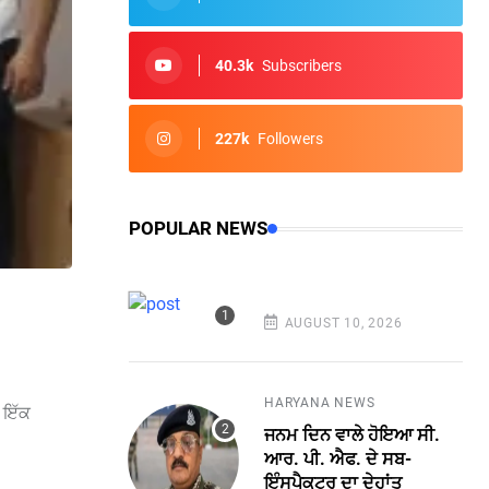
40.3k
Subscribers
227k
Followers
POPULAR NEWS
AUGUST 10, 2026
HARYANA NEWS
ੇ ਇੱਕ
ਜਨਮ ਦਿਨ ਵਾਲੇ ਹੋਇਆ ਸੀ.
ਆਰ. ਪੀ. ਐਫ. ਦੇ ਸਬ-
ਇੰਸਪੈਕਟਰ ਦਾ ਦੇਹਾਂਤ