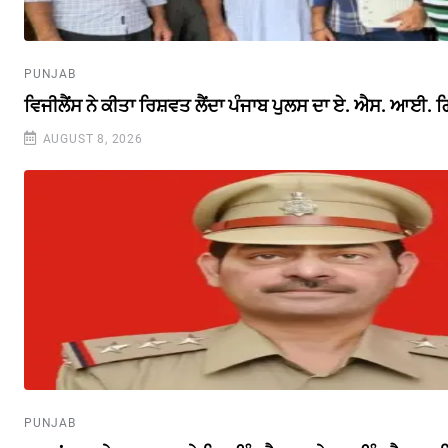
PUNJAB
ਵਿਜੀਲੈਂਸ ਨੇ ਕੀਤਾ ਰਿਸ਼ਵਤ ਲੈਂਦਾ ਪੰਜਾਬ ਪੁਲਸ ਦਾ ਏ. ਐਸ. ਆਈ. ਗ
AUGUST 8, 2026
PUNJAB