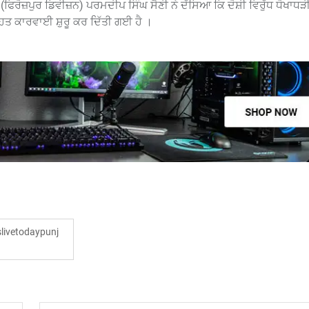
ਜ਼ਪੁਰ ਡਿਵੀਜ਼ਨ) ਪਰਮਦੀਪ ਸਿੰਘ ਸੈਣੀ ਨੇ ਦੱਸਿਆ ਕਿ ਦੋਸ਼ੀ ਵਿਰੁੱਧ ਧੋਖਾਧੜ
ਹਿਤ ਕਾਰਵਾਈ ਸ਼ੁਰੂ ਕਰ ਦਿੱਤੀ ਗਈ ਹੈ ।
ivetodaypunj