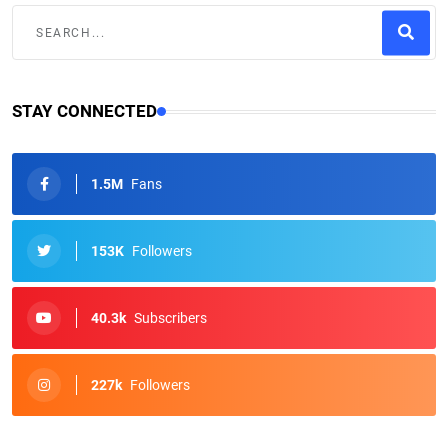
STAY CONNECTED
1.5M
Fans
153K
Followers
40.3k
Subscribers
227k
Followers