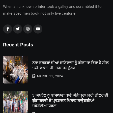
When an unknown printer took a galley and scrambled it to
make specimen book not only five centurie.
Recent Posts
ਨਸਾ ਤਸਕਰਾਂ ਦੀਆਂ ਜਾਇਦਾਦਾਂ ਨੂੰ ਕੀਤਾ ਜਾ ਰਿਹਾ ਹੈ ਸੀਲ
: ਡੀ. ਆਈ. ਜੀ. ਹਰਚਰਨ ਭੁੱਲਰ
MARCH 22, 2024
3 ਅਪ੍ਰੈਲ ਨੂੰ ਪਸਿਆਣਾ ਥਾਣੇ ਅੱਗੇ ਪ੍ਰਾਪਰਟੀ ਡੀਲਰ ਦੀ
ਗੁੰਡਾ ਗਰਦੀ ਤੇ ਪ੍ਰਸ਼ਾਸ਼ਨ ਖਿਲਾਫ ਲਾਉਣਗੀਆਂ
ਜਥੇਬੰਦੀਆਂ ਧਰਨਾ