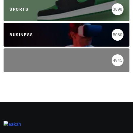
SPORTS
3898
BUSINESS
5080
4945