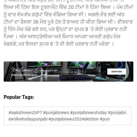
ਲਿਆ ਸੀ ਹਿੱਸਾ ਇਸ ਟੂਰਨਾਮੈਂਟ ਵਿੱਚ 20 ਟੀਮਾਂ ਨੇ ਹਿੱਸਾ ਲਿਆ । ਪੰਜ ਟੀਮਾਂ
ਨੂੰ ਚਾਰ ਵੱਖ-ਵੱਖ ਗਰੁੱਪਾਂ ਵਿੱਚ ਵੰਡਿਆ ਗਿਆ ਸੀ। ਅਗਲੇ ਦੌਰ ਲਈ ਅੱਠ
ਟੀਮਾਂ ਦਾ ਫੈਸਲਾ 36 ਮੈਚ ਪੂਰੇ ਹੋਣ ਤੋਂ ਬਾਅਦ ਹੀ ਕੀਤਾ ਗਿਆ ਸੀ। ਵੀਰਵਾਰ
ਨੂੰ ਤਿੰਨ ਮੈਚ ਖੇਡੇ ਗਏ ਸਨ, ਪਰ ਉਨ੍ਹਾਂ ਦਾ ਸੁਪਰ 8 `ਤੇ ਕੋਈ ਪ੍ਰਭਾਵ ਨਹੀਂ
ਪਿਆ । ਅੱਜ ਆਸਟ੍ਰੇਲੀਆ ਅਤੇ ਓਮਾਨ ਆਪਣਾ ਆਖਰੀ ਗਰੁੱਪ ਮੈਚ
ਖੇਡਣਗੇ, ਪਰ ਇਸਦਾ ਸੁਪਰ 8 `ਤੇ ਵੀ ਕੋਈ ਪ੍ਰਭਾਵ ਨਹੀਂ ਪਵੇਗਾ ।
Popular Tags:
#aakshnews24*7 #punjabnews #punjabnewstoday #punjabn
ewslivetodaypunjabi #punjabnews2024election #pun