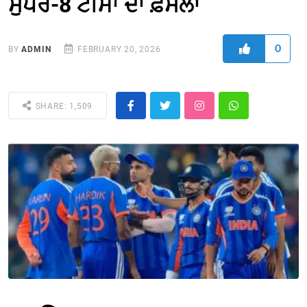
ਸੁਪਰ-8 ਟੀਮਾਂ ਦਾ ਫ਼ੈਸਲਾ
0
BY
ADMIN
FEBRUARY 20, 2026
SHARE: 1,509