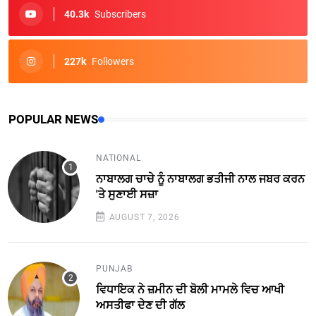
40.3k
Subscribers
227k
Followers
POPULAR NEWS
NATIONAL
ਨਾਬਾਲਗ ਚਾਚੇ ਨੂੰ ਨਾਬਾਲਗ ਭਤੀਜੀ ਨਾਲ ਜਬਰ ਕਰਨ
'ਤੇ ਸੁਣਾਈ ਸਜ਼ਾ
AUGUST 7, 2026
PUNJAB
ਵਿਧਾਇਕ ਨੇ ਜ਼ਮੀਨ ਦੀ ਬੋਲੀ ਮਾਮਲੇ ਵਿਚ ਆਖੀ
ਅਸਤੀਫਾ ਦੇਣ ਦੀ ਗੱਲ