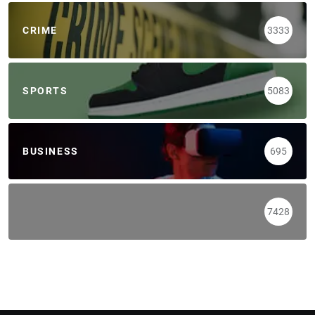
CRIME
3333
SPORTS
5083
BUSINESS
695
7428