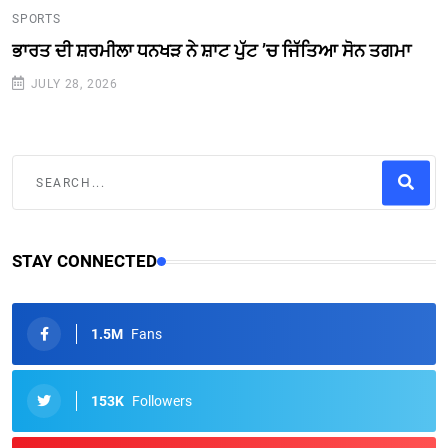
SPORTS
ਭਾਰਤ ਦੀ ਸ਼ਰਮੀਲਾ ਧਨਖੜ ਨੇ ਸ਼ਾਟ ਪੁੱਟ ’ਚ ਜਿੱਤਿਆ ਸੋਨ ਤਗਮਾ
JULY 28, 2026
STAY CONNECTED
1.5M
Fans
153K
Followers