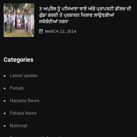
3 ਅਪ੍ਰੈਲ ਨੂੰ ਪਸਿਆਣਾ ਥਾਣੇ ਅੱਗੇ ਪ੍ਰਾਪਰਟੀ ਡੀਲਰ ਦੀ
ਗੁੰਡਾ ਗਰਦੀ ਤੇ ਪ੍ਰਸ਼ਾਸ਼ਨ ਖਿਲਾਫ ਲਾਉਣਗੀਆਂ
ਜਥੇਬੰਦੀਆਂ ਧਰਨਾ
MARCH 22, 2024
Categories
Latest update
Punjab
Haryana News
Patiala News
National