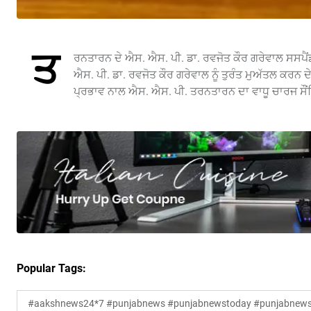
ਤ
ਰਨਤਾਰਨ ਦੇ ਐਸ. ਐਸ. ਪੀ. ਡਾ. ਰਵਜੋਤ ਕੌਰ ਗਰੇਵਾਲ ਸਸਪੈ
ਐਸ. ਪੀ. ਡਾ. ਰਵਜੋਤ ਕੌਰ ਗਰੇਵਾਲ ਨੂੰ ਤੁਰੰਤ ਮੁਅੱਤਲ ਕਰਨ ਦ
ਪ੍ਰਭਾਵ ਨਾਲ ਐਸ. ਐਸ. ਪੀ. ਤਰਨਤਾਰਨ ਦਾ ਵਾਧੂ ਚਾਰਜ ਸੌ
Popular Tags:
#aakshnews24*7 #punjabnews #punjabnewstoday #punjabnewsl