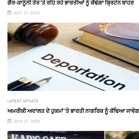
ਗੈਰ-ਕਾਨੂੰਨੀ ਤੌਰ 'ਤੇ ਰਹਿ ਰਹੇ ਭਾਰਤੀਆਂ ਨੂੰ ਕੱਢੇਗਾ ਬ੍ਰਿਟੇਨ ਬਾਹਰ
JULY 31, 2026
LATEST UPDATE
ਅਮਰੀਕੀ ਅਦਾਲਤ ਦੇ ਹੁਕਮਾਂ 'ਤੇ ਭਾਰਤੀ ਨਾਗਰਿਕ ਨੂੰ ਕੱਢਿਆ ਜਾਵੇ
JULY 31, 2026