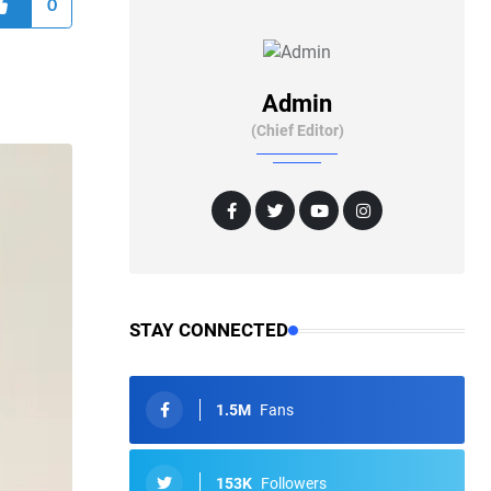
0
Admin
(Chief Editor)
STAY CONNECTED
1.5M
Fans
153K
Followers