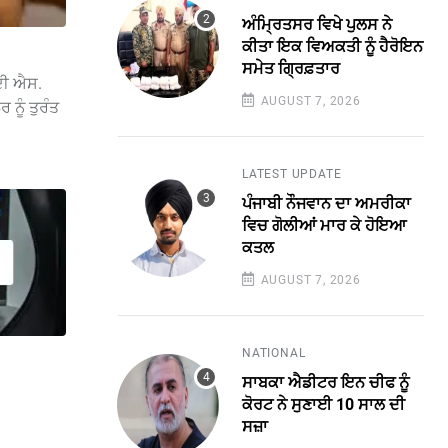
ਅੰਮ੍ਰਿਤਸਰ ਵਿਖੇ ਪੁਲਸ ਨੇ
ਕੀਤਾ ਇਕ ਵਿਅਕਤੀ ਨੂੰ ਹੈਰੋਇਨ
ਸਮੇਤ ਗ੍ਰਿਫ਼ਤਾਰ
ਦੀ ਐਸ.
AUGUST 7, 2026
ਨੂੰ ਤੁਰੰਤ
LATEST UPDATE
ਪੰਜਾਬੀ ਨੌਜਵਾਨ ਦਾ ਅਮਰੀਕਾ
ਵਿਚ ਗੋਲੀਆਂ ਮਾਰ ਕੇ ਹੋਇਆ
ਕਤਲ
AUGUST 7, 2026
NATIONAL
ਸਾਬਕਾ ਐਡੀਟਰ ਇਨ ਚੀਫ ਨੂੰ
ਕੋਰਟ ਨੇ ਸੁਣਾਈ 10 ਸਾਲ ਦੀ
ਸਜ਼ਾ