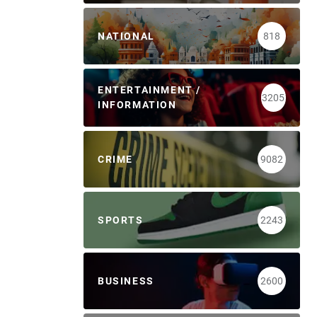
NATIONAL
818
ENTERTAINMENT /
3205
INFORMATION
CRIME
9082
SPORTS
2243
BUSINESS
2600