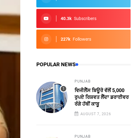
40.3k
Subscribers
227k
Followers
POPULAR NEWS
PUNJAB
ਵਿਜੀਲੈਂਸ ਬਿਊਰੋ ਵੱਲੋਂ 5,000
ਰੁਪਏ ਰਿਸ਼ਵਤ ਲੈਂਦਾ ਡਰਾਈਵਰ
ਰੰਗੇ ਹੱਥੀਂ ਕਾਬੂ
AUGUST 7, 2026
PUNJAB