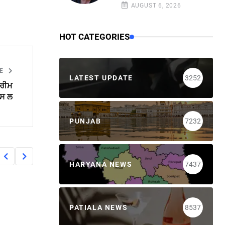
AUGUST 6, 2026
HOT CATEGORIES
LE
LATEST UPDATE
3252
ਪਰੀਮ
ਪਸ ਲ
PUNJAB
7232
HARYANA NEWS
7437
PATIALA NEWS
8537