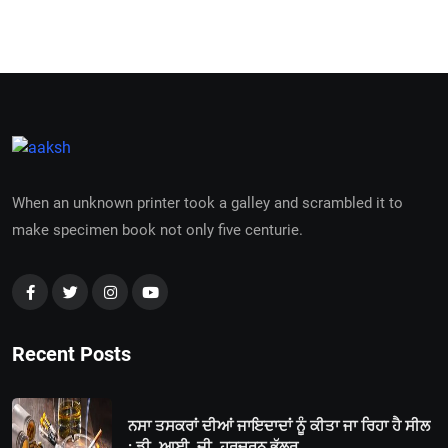
When an unknown printer took a galley and scrambled it to
make specimen book not only five centurie.
Recent Posts
ਨਸਾ ਤਸਕਰਾਂ ਦੀਆਂ ਜਾਇਦਾਦਾਂ ਨੂੰ ਕੀਤਾ ਜਾ ਰਿਹਾ ਹੈ ਸੀਲ
: ਡੀ. ਆਈ. ਜੀ. ਹਰਚਰਨ ਭੁੱਲਰ