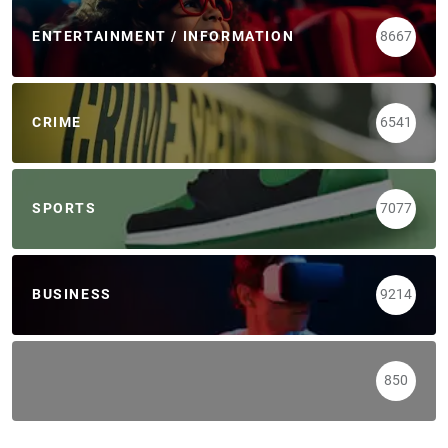
ENTERTAINMENT / INFORMATION
8667
CRIME
6541
SPORTS
7077
BUSINESS
9214
850