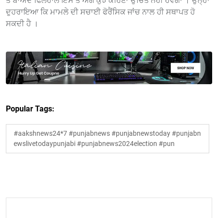
ਤੋਂ ਬਾਅਦ ਫਿਲਹਾਲ ਇਸ ਤੋਂ ਅੱਗੇ ਕੁਝ ਕਹਿਣਾ ਉਚਿਤ ਨਹੀਂ ਹੋਵੇਗਾ । ਉਨ੍ਹਾਂ
ਦੁਹਰਾਇਆ ਕਿ ਮਾਮਲੇ ਦੀ ਸਚਾਈ ਫੋਰੈਂਸਿਕ ਜਾਂਚ ਨਾਲ ਹੀ ਸਥਾਪਤ ਹੋ
ਸਕਦੀ ਹੈ ।
Popular Tags:
#aakshnews24*7 #punjabnews #punjabnewstoday #punjabn
ewslivetodaypunjabi #punjabnews2024election #pun