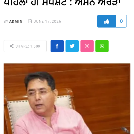
ਪਹਿਲਾਂ ਹੀ ਸਪੱਸ਼ਟ : ਅਮਨ ਅਰੋੜਾ
0
BY
ADMIN
JUNE 17, 2026
SHARE: 1,509