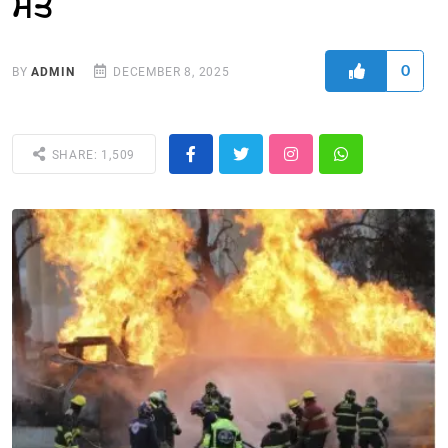
ਮੌਤ
0
BY
ADMIN
DECEMBER 8, 2025
SHARE: 1,509