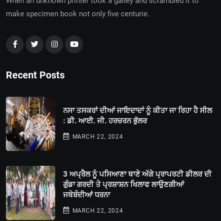
When an unknown printer took a galley and scrambled it to
make specimen book not only five centurie.
Recent Posts
ਨਸਾ ਤਸਕਰਾਂ ਦੀਆਂ ਜਾਇਦਾਦਾਂ ਨੂੰ ਕੀਤਾ ਜਾ ਰਿਹਾ ਹੈ ਸੀਲ
: ਡੀ. ਆਈ. ਜੀ. ਹਰਚਰਨ ਭੁੱਲਰ
MARCH 22, 2024
3 ਅਪ੍ਰੈਲ ਨੂੰ ਪਸਿਆਣਾ ਥਾਣੇ ਅੱਗੇ ਪ੍ਰਾਪਰਟੀ ਡੀਲਰ ਦੀ
ਗੁੰਡਾ ਗਰਦੀ ਤੇ ਪ੍ਰਸ਼ਾਸ਼ਨ ਖਿਲਾਫ ਲਾਉਣਗੀਆਂ
ਜਥੇਬੰਦੀਆਂ ਧਰਨਾ
MARCH 22, 2024