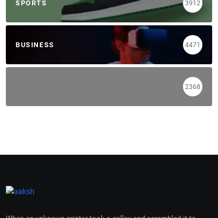
SPORTS
3912
BUSINESS
4471
2368