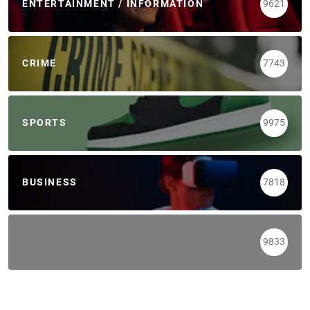
ENTERTAINMENT / INFORMATION
9621
CRIME
7743
SPORTS
9975
BUSINESS
7818
9833