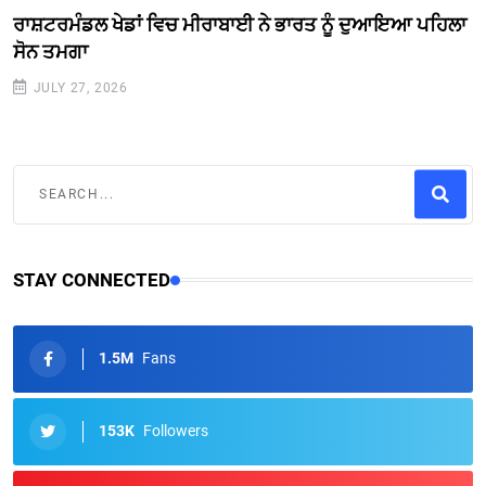
ਰਾਸ਼ਟਰਮੰਡਲ ਖੇਡਾਂ ਵਿਚ ਮੀਰਾਬਾਈ ਨੇ ਭਾਰਤ ਨੂੰ ਦੁਆਇਆ ਪਹਿਲਾ
ਸੋਨ ਤਮਗਾ
JULY 27, 2026
STAY CONNECTED
1.5M
Fans
153K
Followers