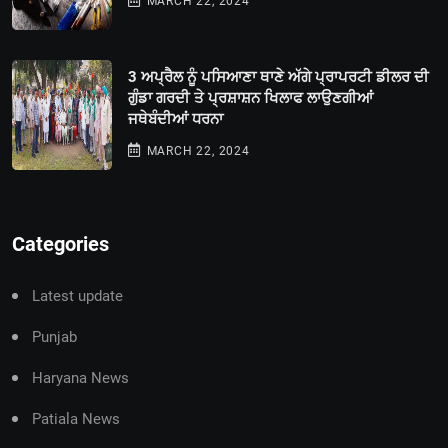
MARCH 22, 2024
3 ਅਪ੍ਰੈਲ ਨੂੰ ਪਸਿਆਣਾ ਥਾਣੇ ਅੱਗੇ ਪ੍ਰਾਪਰਟੀ ਡੀਲਰ ਦੀ
ਗੁੰਡਾ ਗਰਦੀ ਤੇ ਪ੍ਰਸ਼ਾਸ਼ਨ ਖਿਲਾਫ ਲਾਉਣਗੀਆਂ
ਜਥੇਬੰਦੀਆਂ ਧਰਨਾ
MARCH 22, 2024
Categories
Latest update
Punjab
Haryana News
Patiala News