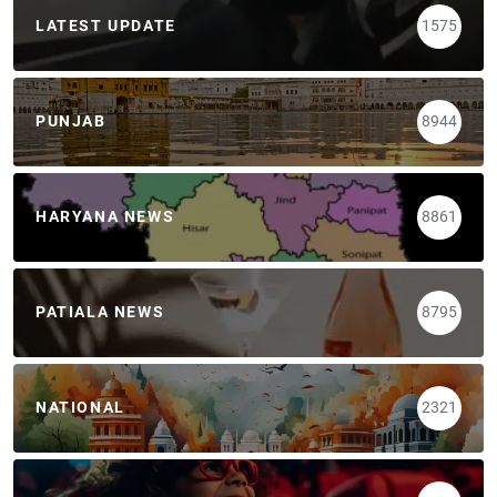
LATEST UPDATE
1575
PUNJAB
8944
HARYANA NEWS
8861
PATIALA NEWS
8795
NATIONAL
2321