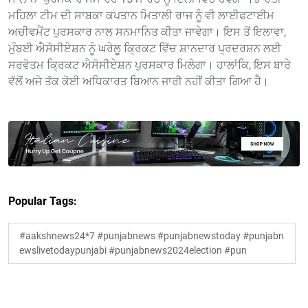
ਮਹਿਲਾ ਟੀਮ ਦੀ ਸਾਬਕਾ ਕਪਤਾਨ ਮਿਤਾਲੀ ਰਾਜ ਨੂੰ ਵੀ ਲਾਈਫਟਾਈਮ
ਅਚੀਵਮੈਂਟ ਪੁਰਸਕਾਰ ਨਾਲ ਸਨਮਾਨਿਤ ਕੀਤਾ ਜਾਵੇਗਾ। ਇਸ ਤੋਂ ਇਲਾਵਾ,
ਮੁੰਬਈ ਐਸੋਸੀਏਸ਼ਨ ਨੂੰ ਘਰੇਲੂ ਕ੍ਰਿਕਟ ਵਿੱਚ ਸ਼ਾਨਦਾਰ ਪ੍ਰਦਰਸ਼ਨ ਲਈ
ਸਰਵੋਤਮ ਕ੍ਰਿਕਟ ਐਸੋਸੀਏਸ਼ਨ ਪੁਰਸਕਾਰ ਮਿਲੇਗਾ। ਹਾਲਾਂਕਿ, ਇਸ ਬਾਰੇ
ਵੱਲੋਂ ਅਜੇ ਤੱਕ ਕੋਈ ਅਧਿਕਾਰਤ ਬਿਆਨ ਜਾਰੀ ਨਹੀਂ ਕੀਤਾ ਗਿਆ ਹੈ।
Popular Tags:
#aakshnews24*7 #punjabnews #punjabnewstoday #punjabn
ewslivetodaypunjabi #punjabnews2024election #pun