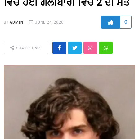
ਵਿਚ ਹੋਈ ਗੋਲੀਬਾਰੀ ਵਿਚ 2 ਦੀ ਮੌਤ
0
BY
ADMIN
JUNE 24, 2026
SHARE: 1,509