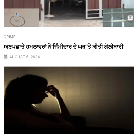
CRIME
ਅਣਪਛਾਤੇ ਹਮਲਾਵਰਾਂ ਨੇ ਜਿੰਮੀਦਾਰ ਦੇ ਘਰ 'ਤੇ ਕੀਤੀ ਗੋਲੀਬਾਰੀ
AUGUST 6, 2026