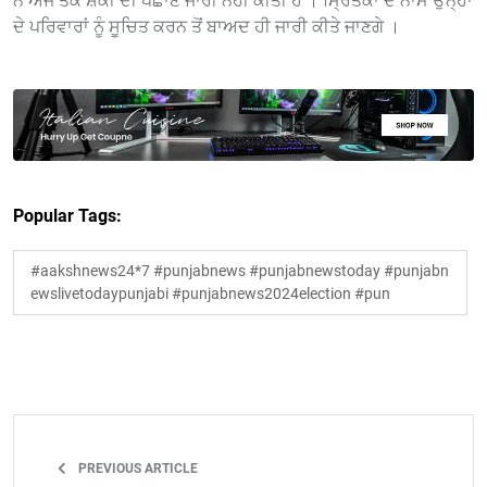
ਨੇ ਅਜੇ ਤੱਕ ਸ਼ੱਕੀ ਦੀ ਪਛਾਣ ਜਾਰੀ ਨਹੀਂ ਕੀਤੀ ਹੈ । ਮ੍ਰਿਤਕਾਂ ਦੇ ਨਾਮ ਉਨ੍ਹਾਂ
ਦੇ ਪਰਿਵਾਰਾਂ ਨੂੰ ਸੂਚਿਤ ਕਰਨ ਤੋਂ ਬਾਅਦ ਹੀ ਜਾਰੀ ਕੀਤੇ ਜਾਣਗੇ ।
Popular Tags:
#aakshnews24*7 #punjabnews #punjabnewstoday #punjabn
ewslivetodaypunjabi #punjabnews2024election #pun
PREVIOUS ARTICLE