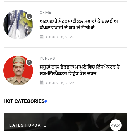
CRIME
ਅਣਪਛਾਤੇ ਮੋਟਰਸਾਈਕਲ ਸਵਾਰਾਂ ਨੇ ਚਲਾਈਆਂ
ਕੱਪੜਾ ਵਪਾਰੀ ਦੇ ਘਰ 'ਤੇ ਗੋਲੀਆਂ
AUGUST 8, 2026
PUNJAB
ਸਬੂਤਾਂ ਨਾਲ ਛੇੜਛਾੜ ਮਾਮਲੇ ਵਿਚ ਇੰਸਪੈਕਟਰ ਤੇ
ਸਬ-ਇੰਸਪੈਕਟਰ ਵਿਰੁੱਧ ਕੇਸ ਦਰਜ
AUGUST 8, 2026
HOT CATEGORIES
LATEST UPDATE
4924