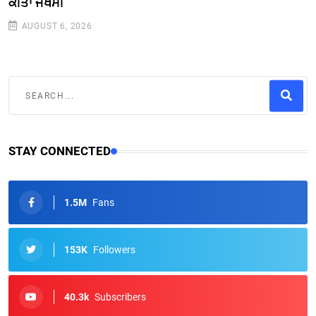
ਕੀਤਾ ਜਖਮੀ
AUGUST 6, 2026
STAY CONNECTED
1.5M
Fans
153K
Followers
40.3k
Subscribers