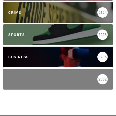
CRIME
6194
SPORTS
6223
BUSINESS
8205
2362