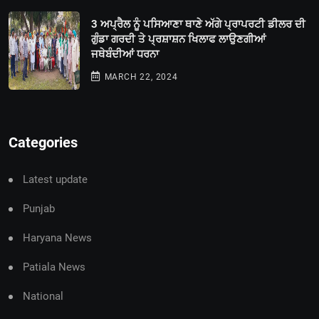
3 ਅਪ੍ਰੈਲ ਨੂੰ ਪਸਿਆਣਾ ਥਾਣੇ ਅੱਗੇ ਪ੍ਰਾਪਰਟੀ ਡੀਲਰ ਦੀ
ਗੁੰਡਾ ਗਰਦੀ ਤੇ ਪ੍ਰਸ਼ਾਸ਼ਨ ਖਿਲਾਫ ਲਾਉਣਗੀਆਂ
ਜਥੇਬੰਦੀਆਂ ਧਰਨਾ
MARCH 22, 2024
Categories
Latest update
Punjab
Haryana News
Patiala News
National