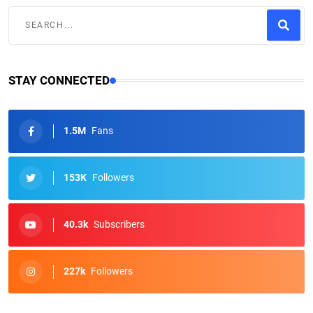
STAY CONNECTED
1.5M
Fans
153K
Followers
40.3k
Subscribers
227k
Followers