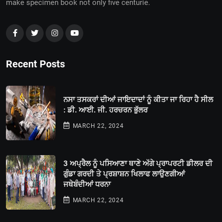
make specimen book not only five centurie.
Recent Posts
ਨਸਾ ਤਸਕਰਾਂ ਦੀਆਂ ਜਾਇਦਾਦਾਂ ਨੂੰ ਕੀਤਾ ਜਾ ਰਿਹਾ ਹੈ ਸੀਲ
: ਡੀ. ਆਈ. ਜੀ. ਹਰਚਰਨ ਭੁੱਲਰ
MARCH 22, 2024
3 ਅਪ੍ਰੈਲ ਨੂੰ ਪਸਿਆਣਾ ਥਾਣੇ ਅੱਗੇ ਪ੍ਰਾਪਰਟੀ ਡੀਲਰ ਦੀ
ਗੁੰਡਾ ਗਰਦੀ ਤੇ ਪ੍ਰਸ਼ਾਸ਼ਨ ਖਿਲਾਫ ਲਾਉਣਗੀਆਂ
ਜਥੇਬੰਦੀਆਂ ਧਰਨਾ
MARCH 22, 2024