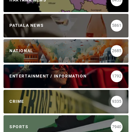
HARYANA NEWS
8453
PATIALA NEWS
5861
NATIONAL
2685
ENTERTAINMENT / INFORMATION
1792
CRIME
9335
SPORTS
7940