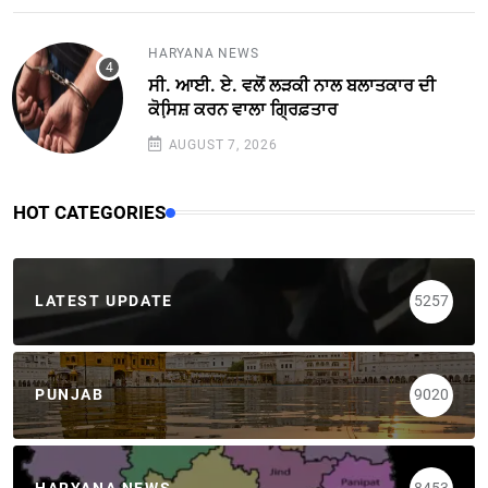
HARYANA NEWS
ਸੀ. ਆਈ. ਏ. ਵਲੋਂ ਲੜਕੀ ਨਾਲ ਬਲਾਤਕਾਰ ਦੀ
ਕੋਸਿ਼ਸ਼ ਕਰਨ ਵਾਲਾ ਗ੍ਰਿਫ਼ਤਾਰ
AUGUST 7, 2026
HOT CATEGORIES
LATEST UPDATE
5257
PUNJAB
9020