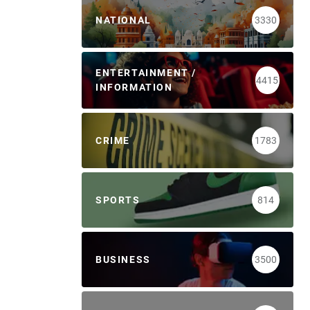
NATIONAL
3330
ENTERTAINMENT /
4415
INFORMATION
CRIME
1783
SPORTS
814
BUSINESS
3500