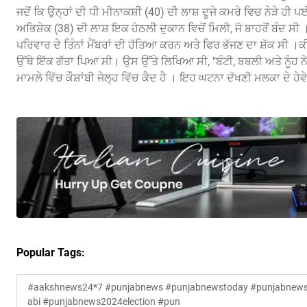
ਜਦੋਂ ਕਿ ਉਨ੍ਹਾਂ ਦੀ ਧੀ ਮੀਨਾਕਸ਼ੀ (40) ਦੀ ਲਾਸ਼ ਦੂਜੇ ਕਮਰੇ ਵਿਚ ਨੇੜੇ ਹੀ ਪਈ
ਅਭਿਸ਼ੇਕ (38) ਦੀ ਲਾਸ਼ ਇਕ ਹੇਠਲੀ ਦੁਕਾਨ ਵਿਚੋਂ ਮਿਲੀ, ਜੋ ਬਾਹਰੋਂ ਬੰਦ ਸੀ
ਪਰਿਵਾਰ ਦੇ ਤਿੰਨਾਂ ਮੈਂਬਰਾਂ ਦੀ ਹੱਤਿਆ ਕਰਨ ਅਤੇ ਫਿਰ ਭੱਜਣ ਦਾ ਸ਼ੱਕ ਸੀ ।
ਉੱਥੇ ਇੱਕ ਗੱਤਾ ਪਿਆ ਸੀ। ਉਸ ਉੱਤੇ ਲਿਖਿਆ ਸੀ, "ਬੰਟੀ, ਬਬਲੀ ਅਤੇ ਨੂੰਹ ਨੇ 
ਮਾਮਲੇ ਵਿੱਚ ਕੌਸ਼ਾਂਬੀ ਜੇਲ੍ਹ ਵਿੱਚ ਕੈਦ ਹੈ । ਇਹ ਘਟਨਾ ਦੱਖਣੀ ਮਲਕਾ ਦੇ ਹੇਵ
Popular Tags:
#aakshnews24*7 #punjabnews #punjabnewstoday #punjabnewsl
abi #punjabnews2024election #pun