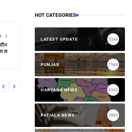
HOT CATEGORIES
LE
LATEST UPDATE
5346
ਪਰੀਮ
ਪਸ ਲ
PUNJAB
1548
HARYANA NEWS
8365
PATIALA NEWS
3993