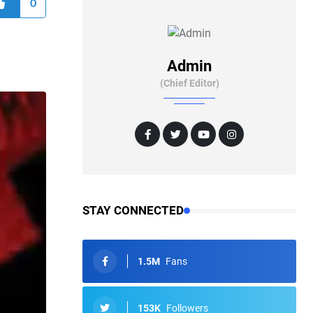
0
Admin
(Chief Editor)
STAY CONNECTED
1.5M
Fans
153K
Followers