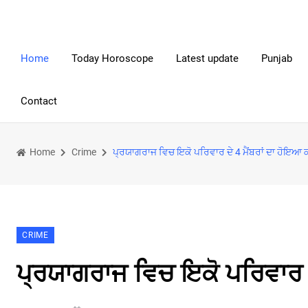
Home
Today Horoscope
Latest update
Punjab
Contact
Home
Crime
ਪ੍ਰਯਾਗਰਾਜ ਵਿਚ ਇਕੋ ਪਰਿਵਾਰ ਦੇ 4 ਮੈਂਬਰਾਂ ਦਾ ਹੋਇਆ
CRIME
ਪ੍ਰਯਾਗਰਾਜ ਵਿਚ ਇਕੋ ਪਰਿਵਾਰ ਦ