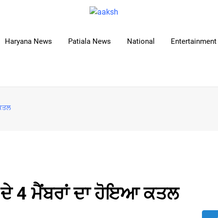
Haryana News
Patiala News
National
Entertainment 
 ਕਤਲ
ੇ 4 ਮੈਂਬਰਾਂ ਦਾ ਹੋਇਆ ਕਤਲ