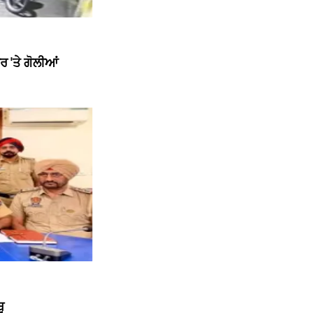
 'ਤੇ ਗੋਲੀਆਂ
ੂ