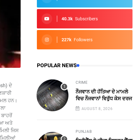
40.3k
Subscribers
227k
Followers
POPULAR NEWS
CRIME
sh) ਦੇ
ਨੌਜਵਾਨ ਦੀ ਹੱਤਿਆ ਦੇ ਮਾਮਲੇ
ਾਣਕਾਰੀ
ਵਿਚ ਨੌਜਵਾਨਾਂ ਵਿਰੁੱਧ ਕੇਸ ਦਰਜ
ਸ਼ਾਮਲ ਹਨ।
ਮਲਾ
AUGUST 8, 2026
ਬਾਹਰੋਂ
ਇਆ ਅਤੇ
 ਮਿਲੀ ਜਿਸ
PUNJAB
ਂ ਮਿਲੀਆਂ