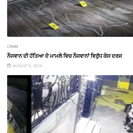
CRIME
ਨੌਜਵਾਨ ਦੀ ਹੱਤਿਆ ਦੇ ਮਾਮਲੇ ਵਿਚ ਨੌਜਵਾਨਾਂ ਵਿਰੁੱਧ ਕੇਸ ਦਰਜ
AUGUST 8, 2026