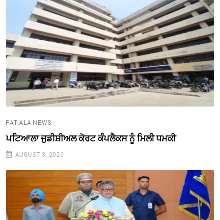
PATIALA NEWS
ਪਟਿਆਲਾ ਜੁਡੀਸ਼ੀਅਲ ਕੋਰਟ ਕੰਪਲੈਕਸ ਨੂੰ ਮਿਲੀ ਧਮਕੀ
AUGUST 3, 2026