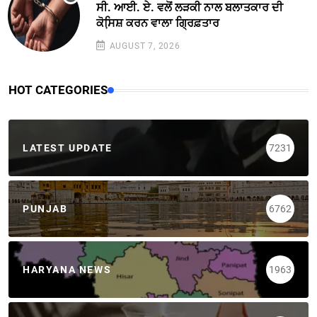
ਸੀ. ਆਈ. ਏ. ਵਲੋਂ ਲੜਕੀ ਨਾਲ ਬਲਾਤਕਾਰ ਦੀ
ਕੋਸਿ਼ਸ਼ ਕਰਨ ਵਾਲਾ ਗ੍ਰਿਫ਼ਤਾਰ
AUGUST 7, 2026
HOT CATEGORIES
LATEST UPDATE
7231
PUNJAB
6762
HARYANA NEWS
1963