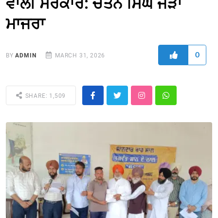
ਵਾਲੀ ਸਰਕਾਰ: ਚੇਤਨ ਸਿੰਘ ਜੌੜਾ
ਮਾਜਰਾ
0
BY
ADMIN
MARCH 31, 2026
SHARE: 1,509