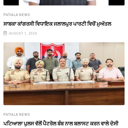
PATIALA NEWS
ਸਾਬਕਾ ਕਾਂਗਰਸੀ ਵਿਧਾਇਕ ਜਲਾਲਪੁਰ ਪਾਰਟੀ ਵਿਚੋਂ ਮੁਅੱਤਲ
AUGUST 1, 2026
PATIALA NEWS
ਪਟਿਆਲਾ ਪੁਲਸ ਵੱਲੋਂ ਪੈਟਰੋਲ ਬੰਬ ਨਾਲ ਬਲਾਸਟ ਕਰਨ ਵਾਲੇ ਦੋਸੀ