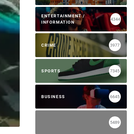
ENTERTAINMENT /
4344
INFORMATION
CRIME
3977
SPORTS
7345
BUSINESS
6645
5489