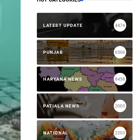
LATEST UPDATE
4474
PUNJAB
6506
HARYANA NEWS
8458
PATIALA NEWS
2003
NATIONAL
2203