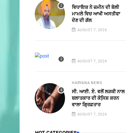
ਵਿਧਾਇਕ ਨੇ ਜ਼ਮੀਨ ਦੀ ਬੋਲੀ
ਮਾਮਲੇ ਵਿਚ ਆਖੀ ਅਸਤੀਫਾ
ਦੇਣ ਦੀ ਗੱਲ
AUGUST 7, 2026
AUGUST 7, 2026
HARYANA NEWS
ਸੀ. ਆਈ. ਏ. ਵਲੋਂ ਲੜਕੀ ਨਾਲ
ਬਲਾਤਕਾਰ ਦੀ ਕੋਸਿ਼ਸ਼ ਕਰਨ
ਵਾਲਾ ਗ੍ਰਿਫ਼ਤਾਰ
AUGUST 7, 2026
HOT CATEGORIES