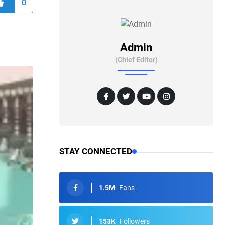
0
Admin
(Chief Editor)
STAY CONNECTED
1.5M
Fans
153K
Followers