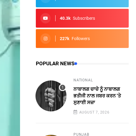
40.3k
Subscribers
227k
Followers
POPULAR NEWS
NATIONAL
ਨਾਬਾਲਗ ਚਾਚੇ ਨੂੰ ਨਾਬਾਲਗ
ਭਤੀਜੀ ਨਾਲ ਜਬਰ ਕਰਨ 'ਤੇ
ਸੁਣਾਈ ਸਜ਼ਾ
AUGUST 7, 2026
PUNJAB