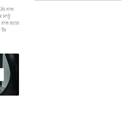
ੱਖੇ ਨਾਲ
ਸਾਨੂੰ
ਖੇ ਨਾਲ ਲਟਕ
 ਕਿ