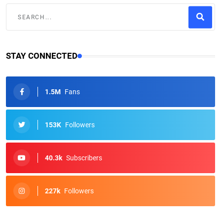
STAY CONNECTED
1.5M
Fans
153K
Followers
40.3k
Subscribers
227k
Followers