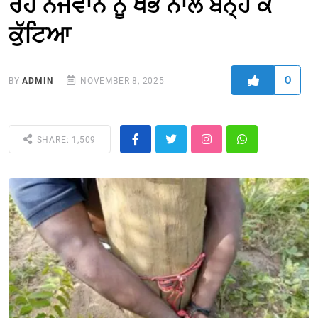
ਰਹੇ ਨੌਜਵਾਨ ਨੂੰ ਖੰਭੇ ਨਾਲ ਬੰਨ੍ਹ ਕੇ
ਕੁੱਟਿਆ
0
BY
ADMIN
NOVEMBER 8, 2025
SHARE: 1,509