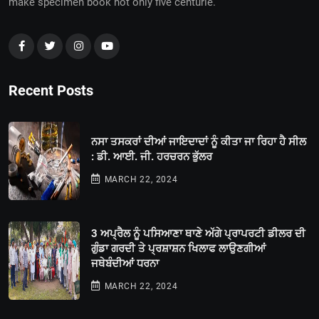
make specimen book not only five centurie.
Recent Posts
ਨਸਾ ਤਸਕਰਾਂ ਦੀਆਂ ਜਾਇਦਾਦਾਂ ਨੂੰ ਕੀਤਾ ਜਾ ਰਿਹਾ ਹੈ ਸੀਲ
: ਡੀ. ਆਈ. ਜੀ. ਹਰਚਰਨ ਭੁੱਲਰ
MARCH 22, 2024
3 ਅਪ੍ਰੈਲ ਨੂੰ ਪਸਿਆਣਾ ਥਾਣੇ ਅੱਗੇ ਪ੍ਰਾਪਰਟੀ ਡੀਲਰ ਦੀ
ਗੁੰਡਾ ਗਰਦੀ ਤੇ ਪ੍ਰਸ਼ਾਸ਼ਨ ਖਿਲਾਫ ਲਾਉਣਗੀਆਂ
ਜਥੇਬੰਦੀਆਂ ਧਰਨਾ
MARCH 22, 2024