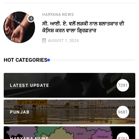
HARYANA NEWS
ਸੀ. ਆਈ. ਏ. ਵਲੋਂ ਲੜਕੀ ਨਾਲ ਬਲਾਤਕਾਰ ਦੀ
ਕੋਸਿ਼ਸ਼ ਕਰਨ ਵਾਲਾ ਗ੍ਰਿਫ਼ਤਾਰ
AUGUST 7, 2026
HOT CATEGORIES
LATEST UPDATE
7291
PUNJAB
9681
HARYANA NEWS
8761