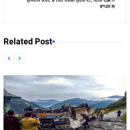
ਸੁਪਰੀਮ ਕੋਰਟ ਚ ਨਹੀਂ ਹੋਵੇਗੀ ਸੁਣਵਾਈ, ਦਿੱਲੀ CM ਨੇ
ਵਾਪਸ ਲ
Related Post