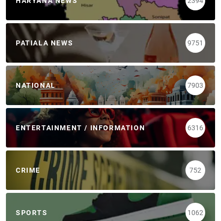
HARYANA NEWS
2394
PATIALA NEWS
9751
NATIONAL
7903
ENTERTAINMENT / INFORMATION
6316
CRIME
752
SPORTS
1062