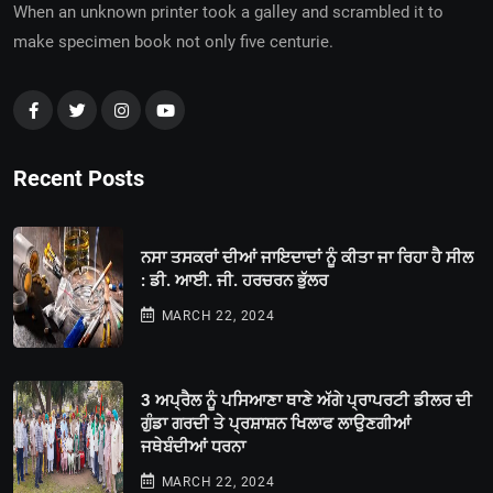
When an unknown printer took a galley and scrambled it to
make specimen book not only five centurie.
Recent Posts
ਨਸਾ ਤਸਕਰਾਂ ਦੀਆਂ ਜਾਇਦਾਦਾਂ ਨੂੰ ਕੀਤਾ ਜਾ ਰਿਹਾ ਹੈ ਸੀਲ
: ਡੀ. ਆਈ. ਜੀ. ਹਰਚਰਨ ਭੁੱਲਰ
MARCH 22, 2024
3 ਅਪ੍ਰੈਲ ਨੂੰ ਪਸਿਆਣਾ ਥਾਣੇ ਅੱਗੇ ਪ੍ਰਾਪਰਟੀ ਡੀਲਰ ਦੀ
ਗੁੰਡਾ ਗਰਦੀ ਤੇ ਪ੍ਰਸ਼ਾਸ਼ਨ ਖਿਲਾਫ ਲਾਉਣਗੀਆਂ
ਜਥੇਬੰਦੀਆਂ ਧਰਨਾ
MARCH 22, 2024