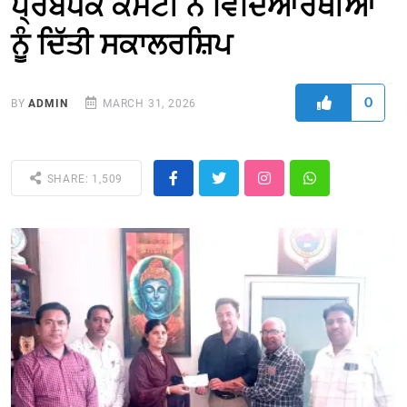
ਪ੍ਰਬੰਧਕ ਕਮੇਟੀ ਨੇ ਵਿਦਿਆਰਥੀਆਂ
ਨੂੰ ਦਿੱਤੀ ਸਕਾਲਰਸ਼ਿਪ
0
BY
ADMIN
MARCH 31, 2026
SHARE: 1,509