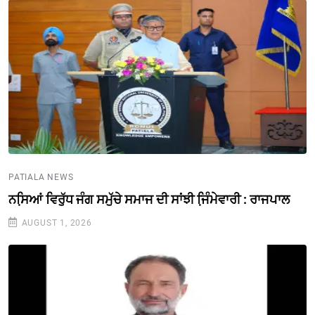
PATIALA NEWS
ਨਸਿ਼ਆਂ ਵਿਰੁੱਧ ਜੰਗ ਸਮੁੱਚੇ ਸਮਾਜ ਦੀ ਸਾਂਝੀ ਜਿ਼ੰਮੇਵਾਰੀ : ਰਾਜਪਾਲ
AUGUST 1, 2026