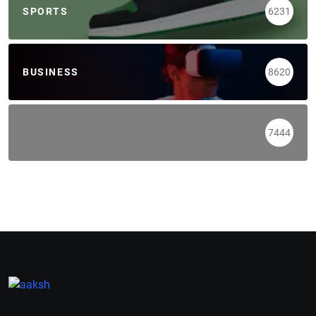
SPORTS
6231
BUSINESS
8620
7444