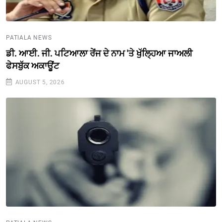
PATIALA NEWS
ਡੀ. ਆਈ. ਜੀ. ਪਟਿਆਲਾ ਰੇਂਜ ਦੇ ਨਾਮ 'ਤੇ ਖੁੱਲ੍ਹਿਆ ਜਾਅਲੀ
ਫੇਸਬੁੱਕ ਅਕਾਊਂਟ
AUGUST 5, 2026