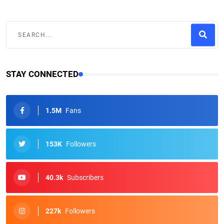
STAY CONNECTED
1.5M
Fans
153K
Followers
40.3k
Subscribers
227k
Followers