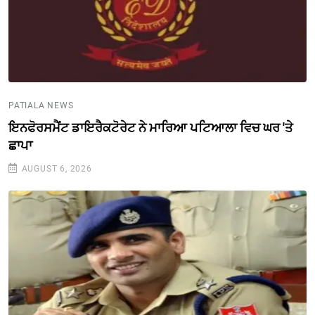
PATIALA NEWS
ਇਨਫੋਰਸਮੈਂਟ ਡਾਇਰੈਕਟੋਰੇਟ ਨੇ ਮਾਰਿਆ ਪਟਿਆਲਾ ਵਿਚ ਘਰ 'ਤੇ
ਛਾਪਾ
AUGUST 6, 2026