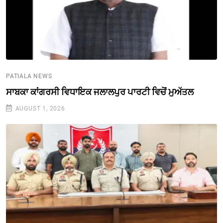
PATIALA NEWS
ਸਾਬਕਾ ਕਾਂਗਰਸੀ ਵਿਧਾਇਕ ਜਲਾਲਪੁਰ ਪਾਰਟੀ ਵਿਚੋਂ ਮੁਅੱਤਲ
AUGUST 1, 2026