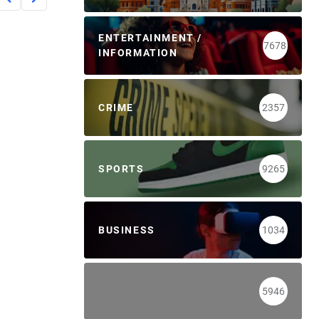
ENTERTAINMENT /
7678
INFORMATION
CRIME
2357
SPORTS
9265
BUSINESS
1034
5946