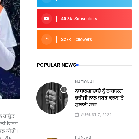
40.3k
Subscribers
227k
Followers
POPULAR NEWS
NATIONAL
ਨਾਬਾਲਗ ਚਾਚੇ ਨੂੰ ਨਾਬਾਲਗ
ਭਤੀਜੀ ਨਾਲ ਜਬਰ ਕਰਨ 'ਤੇ
ਸੁਣਾਈ ਸਜ਼ਾ
AUGUST 7, 2026
ੇ ਰਾਊਂਡ
ੂਆਤੀ ਵਿਸ਼ਵ
ਾਸਲ ਕੀਤੀ।
PUNJAB
ਲਾ ਟੀਮ