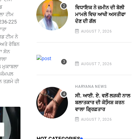
ਡ
ਵਿਧਾਇਕ ਨੇ ਜ਼ਮੀਨ ਦੀ ਬੋਲੀ
ਮਾਮਲੇ ਵਿਚ ਆਖੀ ਅਸਤੀਫਾ
ਲਾ ਟੀਮ
ਦੇਣ ਦੀ ਗੱਲ
 236-225
ਖਾਤਾ
AUGUST 7, 2026
ਸਡ ਟੀਮ ਨੇ
ਅਤੇ ਰੋਬਿਨ
ਾ ਸੋਨ
ਿਆਲਾ
AUGUST 7, 2026
ਲ ਮੁਕਾਬਲਾ
ੀ ਜੰਮਪਲ
ਨ ਤਗ਼ਮੇ ਹੀ
HARYANA NEWS
ਸੀ. ਆਈ. ਏ. ਵਲੋਂ ਲੜਕੀ ਨਾਲ
ਬਲਾਤਕਾਰ ਦੀ ਕੋਸਿ਼ਸ਼ ਕਰਨ
ਵਾਲਾ ਗ੍ਰਿਫ਼ਤਾਰ
AUGUST 7, 2026
HOT CATEGORIES