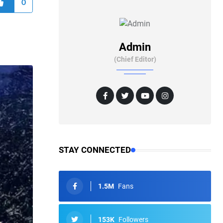
0
Admin
(Chief Editor)
STAY CONNECTED
1.5M
Fans
153K
Followers