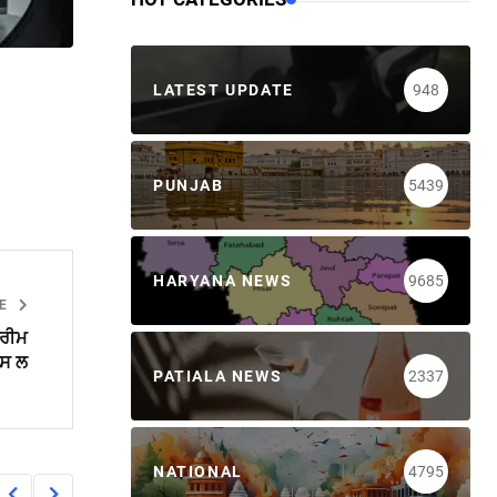
LATEST UPDATE
948
PUNJAB
5439
HARYANA NEWS
9685
LE
ਪਰੀਮ
ਪਸ ਲ
PATIALA NEWS
2337
NATIONAL
4795