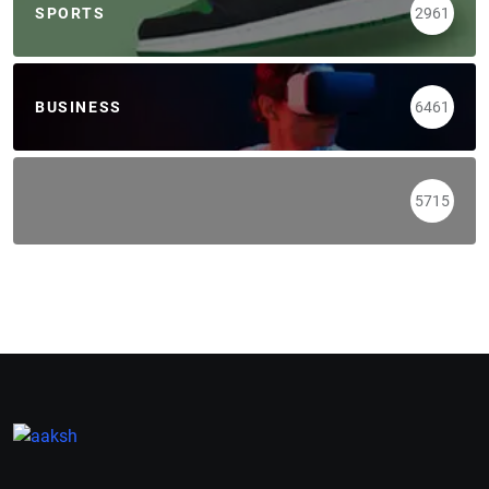
SPORTS
2961
BUSINESS
6461
5715