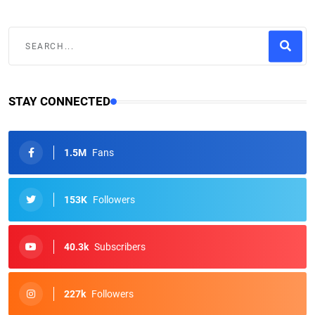
STAY CONNECTED
1.5M
Fans
153K
Followers
40.3k
Subscribers
227k
Followers