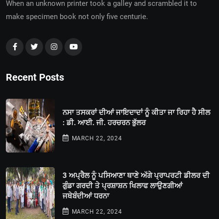
When an unknown printer took a galley and scrambled it to
make specimen book not only five centurie.
Recent Posts
ਨਸਾ ਤਸਕਰਾਂ ਦੀਆਂ ਜਾਇਦਾਦਾਂ ਨੂੰ ਕੀਤਾ ਜਾ ਰਿਹਾ ਹੈ ਸੀਲ
: ਡੀ. ਆਈ. ਜੀ. ਹਰਚਰਨ ਭੁੱਲਰ
MARCH 22, 2024
3 ਅਪ੍ਰੈਲ ਨੂੰ ਪਸਿਆਣਾ ਥਾਣੇ ਅੱਗੇ ਪ੍ਰਾਪਰਟੀ ਡੀਲਰ ਦੀ
ਗੁੰਡਾ ਗਰਦੀ ਤੇ ਪ੍ਰਸ਼ਾਸ਼ਨ ਖਿਲਾਫ ਲਾਉਣਗੀਆਂ
ਜਥੇਬੰਦੀਆਂ ਧਰਨਾ
MARCH 22, 2024