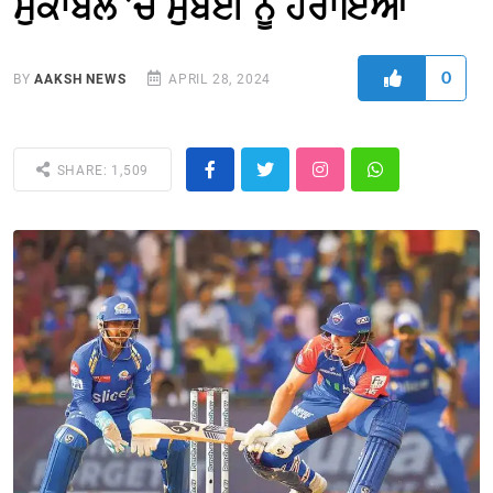
ਮੁਕਾਬਲੇ ’ਚ ਮੁੰਬਈ ਨੂੰ ਹਰਾਇਆ
0
BY
AAKSH NEWS
APRIL 28, 2024
SHARE: 1,509