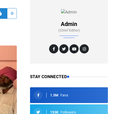
0
Admin
(Chief Editor)
STAY CONNECTED
1.5M
Fans
153K
Followers