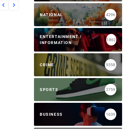
NATIONAL
4296
ENTERTAINMENT /
1862
INFORMATION
CRIME
9358
SPORTS
2759
BUSINESS
1639