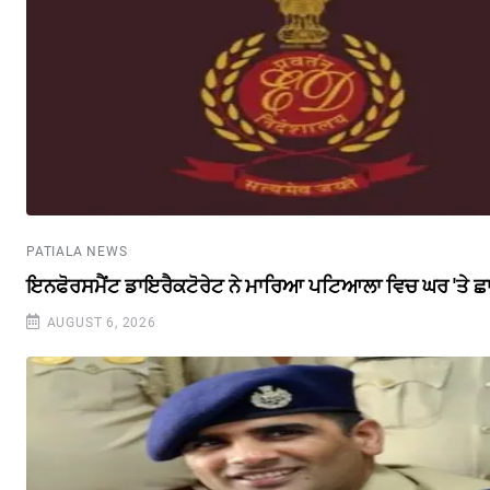
PATIALA NEWS
ਇਨਫੋਰਸਮੈਂਟ ਡਾਇਰੈਕਟੋਰੇਟ ਨੇ ਮਾਰਿਆ ਪਟਿਆਲਾ ਵਿਚ ਘਰ 'ਤੇ ਛ
AUGUST 6, 2026