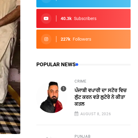
40.3k
Subscribers
227k
Followers
POPULAR NEWS
CRIME
ਪੰਜਾਬੀ ਵਪਾਰੀ ਦਾ ਸਟੋਰ ਵਿਚ
ਲੁੱਟ ਕਰਨ ਵੜੇ ਲੁਟੇਰੇ ਨੇ ਕੀਤਾ
ਕਤਲ
AUGUST 8, 2026
PUNJAB