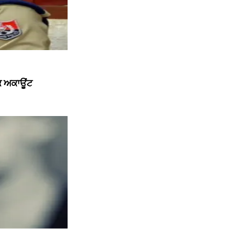
ੱਕ ਅਕਾਊਂਟ