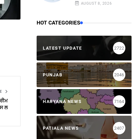
AUGUST 8, 2026
HOT CATEGORIES
LATEST UPDATE
2722
PUNJAB
2046
LE
ਪਰੀਮ
HARYANA NEWS
7164
ਪਸ ਲ
PATIALA NEWS
2407