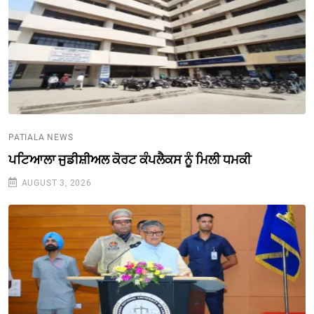
PATIALA NEWS
ਪਟਿਆਲਾ ਜੁਡੀਸ਼ੀਅਲ ਕੋਰਟ ਕੰਪਲੈਕਸ ਨੂੰ ਮਿਲੀ ਧਮਕੀ
AUGUST 3, 2026