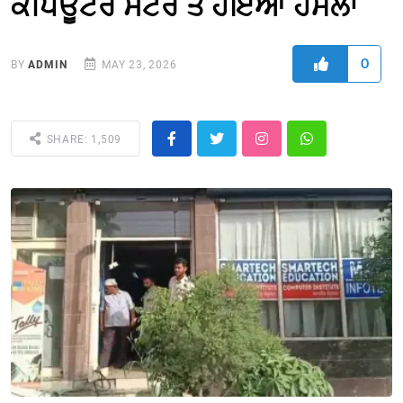
ਕੰਪਿਊਟਰ ਸੈਂਟਰ ਤੇ ਹੋਇਆ ਹਮਲਾ
0
BY
ADMIN
MAY 23, 2026
SHARE: 1,509