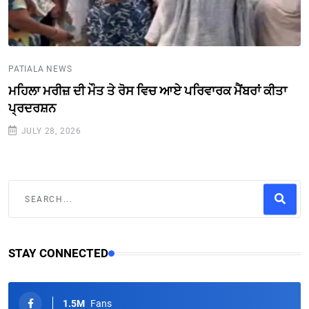
PATIALA NEWS
ਮਹਿਲਾ ਮਰੀਜ਼ ਦੀ ਮੌਤ ਤੇ ਰੋਸ ਵਿਚ ਆਏ ਪਰਿਵਾਰਕ ਮੈਂਬਰਾਂ ਕੀਤਾ
ਪ੍ਰਦਰਸ਼ਨ
JULY 28, 2026
STAY CONNECTED
1.5M
Fans