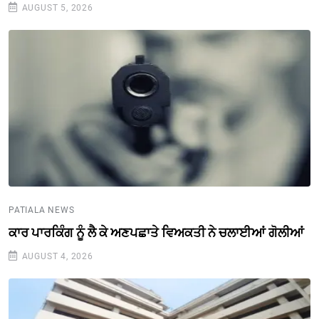
AUGUST 5, 2026
PATIALA NEWS
ਕਾਰ ਪਾਰਕਿੰਗ ਨੂੰ ਲੈ ਕੇ ਅਣਪਛਾਤੇ ਵਿਅਕਤੀ ਨੇ ਚਲਾਈਆਂ ਗੋਲੀਆਂ
AUGUST 4, 2026