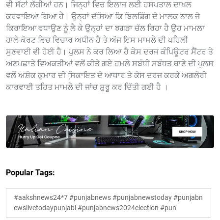
ਵੀ ਸੱਟਾਂ ਲੱਗੀਆਂ ਹਨ। ਜਿਨ੍ਹਾਂ ਵਿਚ ਇਲਾਜ ਲਈ ਹਸਪਤਾਲ ਦਾਖਲ
ਕਰਵਾਇਆ ਗਿਆ ਹੈ। ਉਨ੍ਹਾਂ ਦੱਸਿਆ ਕਿ ਬਿਲਡਿੰਗ ਦੇ ਮਾਲਕ ਨਾਲ ਜੋ
ਕਿਰਾਇਆ ਵਧਾਉਣ ਨੂੰ ਲੈ ਕੇ ਉਨ੍ਹਾਂ ਦਾ ਝਗੜਾ ਚੱਲ ਰਿਹਾ ਹੈ ਉਹ ਮਾਮਲਾ
ਹਾਲੇ ਕੋਰਟ ਵਿਚ ਵਿਚਾਰ ਅਧੀਨ ਹੈ ਤੇ ਅੱਜ ਇਸ ਮਾਮਲੇ ਦੀ ਪਹਿਲੀ
ਸੁਣਵਾਈ ਵੀ ਹੋਈ ਹੈ। ਪੁਲਸ ਨੇ ਕਰ ਲਿਆ ਹੈ ਕੇਸ ਦਰਜ ਕੰਪਿਊਟਰ ਸੈਂਟਰ ਤੇ
ਅਣਪਛਾਤੇ ਵਿਅਕਤੀਆਂ ਵਲੋਂ ਕੀਤੇ ਗਏ ਹਮਲੇ ਸਬੰਧੀ ਸਬੰਧਤ ਥਾਣੇ ਦੀ ਪੁਲਸ
ਵਲੋਂ ਅਸ਼ੋਕ ਕੁਮਾਰ ਦੀ ਸਿ਼ਕਾਇਤ ਦੇ ਆਧਾਰ ਤੇ ਕੇਸ ਦਰਜ ਕਰਕੇ ਅਗਲੇਰੀ
ਕਾਰਵਾਈ ਤਹਿਤ ਮਾਮਲੇ ਦੀ ਜਾਂਚ ਸ਼ੁਰੂ ਕਰ ਦਿੱਤੀ ਗਈ ਹੈ ।
Popular Tags:
#aakshnews24*7 #punjabnews #punjabnewstoday #punjabn
ewslivetodaypunjabi #punjabnews2024election #pun