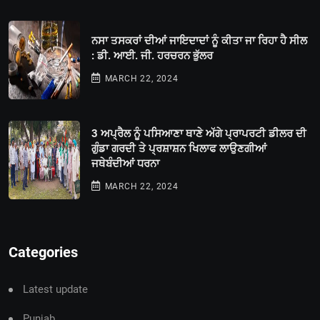
ਨਸਾ ਤਸਕਰਾਂ ਦੀਆਂ ਜਾਇਦਾਦਾਂ ਨੂੰ ਕੀਤਾ ਜਾ ਰਿਹਾ ਹੈ ਸੀਲ
: ਡੀ. ਆਈ. ਜੀ. ਹਰਚਰਨ ਭੁੱਲਰ
MARCH 22, 2024
3 ਅਪ੍ਰੈਲ ਨੂੰ ਪਸਿਆਣਾ ਥਾਣੇ ਅੱਗੇ ਪ੍ਰਾਪਰਟੀ ਡੀਲਰ ਦੀ
ਗੁੰਡਾ ਗਰਦੀ ਤੇ ਪ੍ਰਸ਼ਾਸ਼ਨ ਖਿਲਾਫ ਲਾਉਣਗੀਆਂ
ਜਥੇਬੰਦੀਆਂ ਧਰਨਾ
MARCH 22, 2024
Categories
Latest update
Punjab