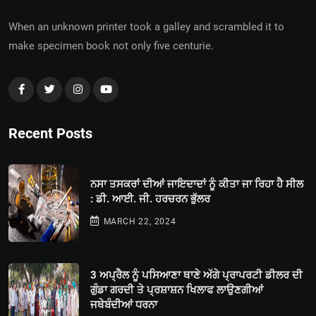
When an unknown printer took a galley and scrambled it to
make specimen book not only five centurie.
Recent Posts
ਨਸਾ ਤਸਕਰਾਂ ਦੀਆਂ ਜਾਇਦਾਦਾਂ ਨੂੰ ਕੀਤਾ ਜਾ ਰਿਹਾ ਹੈ ਸੀਲ
: ਡੀ. ਆਈ. ਜੀ. ਹਰਚਰਨ ਭੁੱਲਰ
MARCH 22, 2024
3 ਅਪ੍ਰੈਲ ਨੂੰ ਪਸਿਆਣਾ ਥਾਣੇ ਅੱਗੇ ਪ੍ਰਾਪਰਟੀ ਡੀਲਰ ਦੀ
ਗੁੰਡਾ ਗਰਦੀ ਤੇ ਪ੍ਰਸ਼ਾਸ਼ਨ ਖਿਲਾਫ ਲਾਉਣਗੀਆਂ
ਜਥੇਬੰਦੀਆਂ ਧਰਨਾ