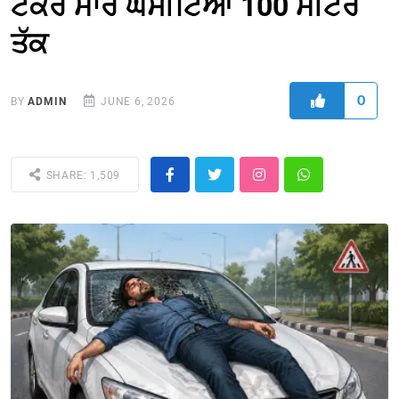
ਟੱਕਰ ਮਾਰ ਘਸੀਟਿਆ 100 ਮੀਟਰ
ਤੱਕ
0
BY
ADMIN
JUNE 6, 2026
SHARE: 1,509