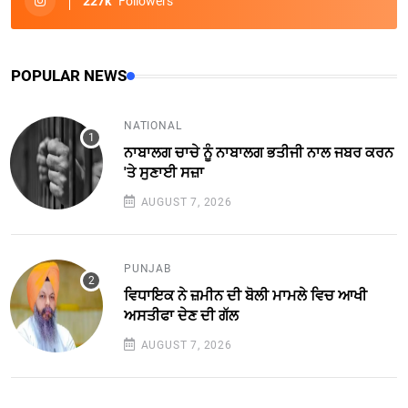
227k
Followers
POPULAR NEWS
NATIONAL
ਨਾਬਾਲਗ ਚਾਚੇ ਨੂੰ ਨਾਬਾਲਗ ਭਤੀਜੀ ਨਾਲ ਜਬਰ ਕਰਨ
'ਤੇ ਸੁਣਾਈ ਸਜ਼ਾ
AUGUST 7, 2026
PUNJAB
ਵਿਧਾਇਕ ਨੇ ਜ਼ਮੀਨ ਦੀ ਬੋਲੀ ਮਾਮਲੇ ਵਿਚ ਆਖੀ
ਅਸਤੀਫਾ ਦੇਣ ਦੀ ਗੱਲ
AUGUST 7, 2026