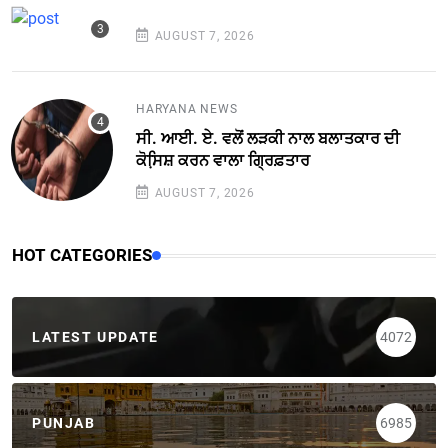
AUGUST 7, 2026
HARYANA NEWS
ਸੀ. ਆਈ. ਏ. ਵਲੋਂ ਲੜਕੀ ਨਾਲ ਬਲਾਤਕਾਰ ਦੀ
ਕੋਸਿ਼ਸ਼ ਕਰਨ ਵਾਲਾ ਗ੍ਰਿਫ਼ਤਾਰ
AUGUST 7, 2026
HOT CATEGORIES
LATEST UPDATE
4072
PUNJAB
6985