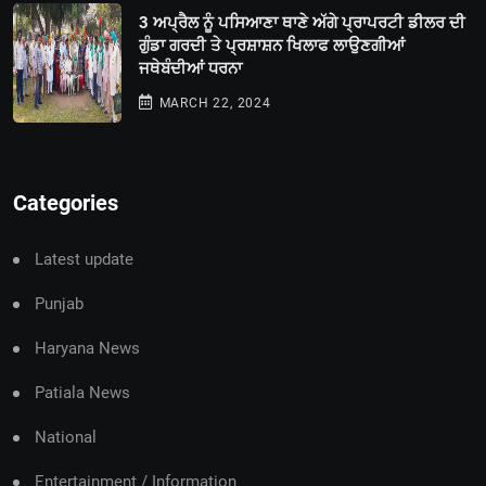
3 ਅਪ੍ਰੈਲ ਨੂੰ ਪਸਿਆਣਾ ਥਾਣੇ ਅੱਗੇ ਪ੍ਰਾਪਰਟੀ ਡੀਲਰ ਦੀ
ਗੁੰਡਾ ਗਰਦੀ ਤੇ ਪ੍ਰਸ਼ਾਸ਼ਨ ਖਿਲਾਫ ਲਾਉਣਗੀਆਂ
ਜਥੇਬੰਦੀਆਂ ਧਰਨਾ
MARCH 22, 2024
Categories
Latest update
Punjab
Haryana News
Patiala News
National
Entertainment / Information