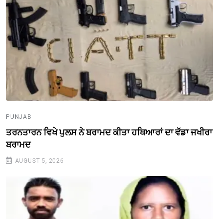
PUNJAB
ਤਰਨਤਾਰਨ ਵਿਖੇ ਪੁਲਸ ਨੇ ਬਰਾਮਦ ਕੀਤਾ ਹਥਿਆਰਾਂ ਦਾ ਵੱਡਾ ਜਖੀਰਾ
ਬਰਾਮਦ
AUGUST 5, 2026