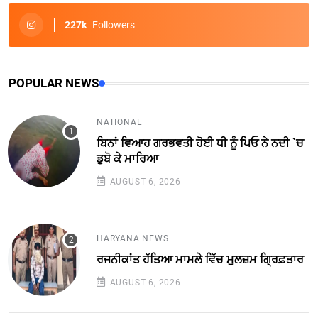
227k
Followers
POPULAR NEWS
NATIONAL
ਬਿਨਾਂ ਵਿਆਹ ਗਰਭਵਤੀ ਹੋਈ ਧੀ ਨੂੰ ਪਿਓ ਨੇ ਨਦੀ `ਚ
ਡੁਬੋ ਕੇ ਮਾਰਿਆ
AUGUST 6, 2026
HARYANA NEWS
ਰਜਨੀਕਾਂਤ ਹੱਤਿਆ ਮਾਮਲੇ ਵਿੱਚ ਮੁਲਜ਼ਮ ਗ੍ਰਿਫ਼ਤਾਰ
AUGUST 6, 2026