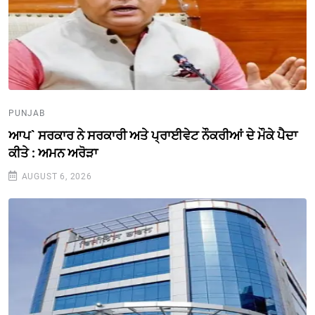
PUNJAB
ਆਪ` ਸਰਕਾਰ ਨੇ ਸਰਕਾਰੀ ਅਤੇ ਪ੍ਰਾਈਵੇਟ ਨੌਕਰੀਆਂ ਦੇ ਮੌਕੇ ਪੈਦਾ
ਕੀਤੇ : ਅਮਨ ਅਰੋੜਾ
AUGUST 6, 2026