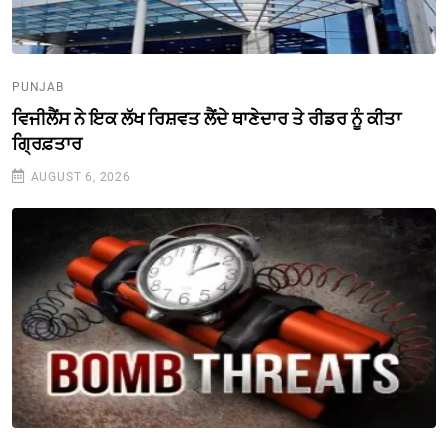
PUNJAB
ਵਿਜੀਲੈਂਸ ਨੇ ਇਕ ਲੱਖ ਰਿਸ਼ਵਤ ਲੈਂਦੇ ਥਾਣੇਦਾਰ ਤੇ ਰੀਡਰ ਨੂੰ ਕੀਤਾ
ਗ੍ਰਿਫ਼ਤਾਰ
AUGUST 6, 2026