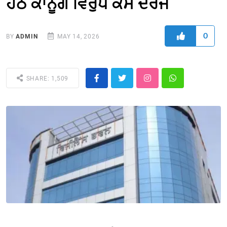
ਹੇਠ ਕਾਨੂੰਗੋ ਵਿਰੁੱਧ ਕੇਸ ਦਰਜ
0
BY
ADMIN
MAY 14, 2026
SHARE: 1,509