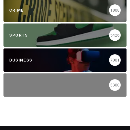
CRIME
1808
SPORTS
5426
BUSINESS
7001
3300