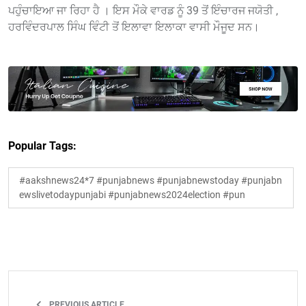
ਪਹੁੰਚਾਇਆ ਜਾ ਰਿਹਾ ਹੈ । ਇਸ ਮੌਕੇ ਵਾਰਡ ਨੂੰ 39 ਤੋਂ ਇੰਚਾਰਜ ਜਯੋਤੀ ,
ਹਰਵਿੰਦਰਪਾਲ ਸਿੰਘ ਵਿੰਟੀ ਤੋਂ ਇਲਾਵਾ ਇਲਾਕਾ ਵਾਸੀ ਮੌਜੂਦ ਸਨ।
Popular Tags:
#aakshnews24*7 #punjabnews #punjabnewstoday #punjabn
ewslivetodaypunjabi #punjabnews2024election #pun
PREVIOUS ARTICLE