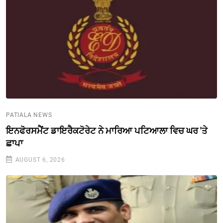
PATIALA NEWS
ਇਨਫੋਰਸਮੈਂਟ ਡਾਇਰੈਕਟੋਰੇਟ ਨੇ ਮਾਰਿਆ ਪਟਿਆਲਾ ਵਿਚ ਘਰ 'ਤੇ
ਛਾਪਾ
AUGUST 6, 2026