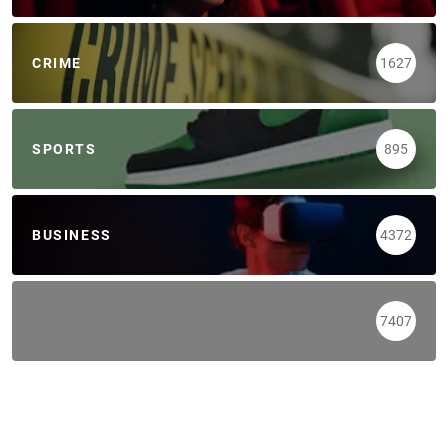
CRIME
1627
SPORTS
895
BUSINESS
4372
7407