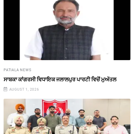
PATIALA NEWS
ਸਾਬਕਾ ਕਾਂਗਰਸੀ ਵਿਧਾਇਕ ਜਲਾਲਪੁਰ ਪਾਰਟੀ ਵਿਚੋਂ ਮੁਅੱਤਲ
AUGUST 1, 2026