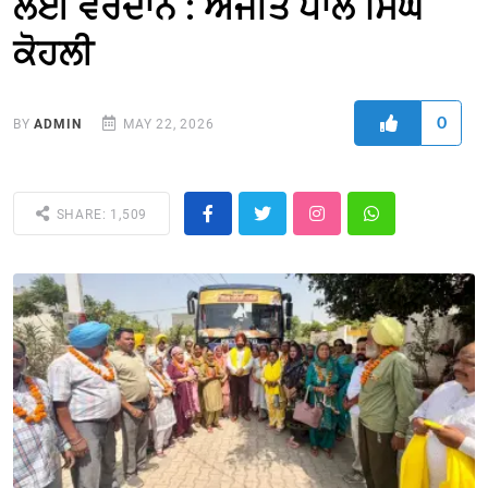
ਲਈ ਵਰਦਾਨ : ਅਜੀਤ ਪਾਲ ਸਿੰਘ
ਕੋਹਲੀ
0
BY
ADMIN
MAY 22, 2026
SHARE: 1,509