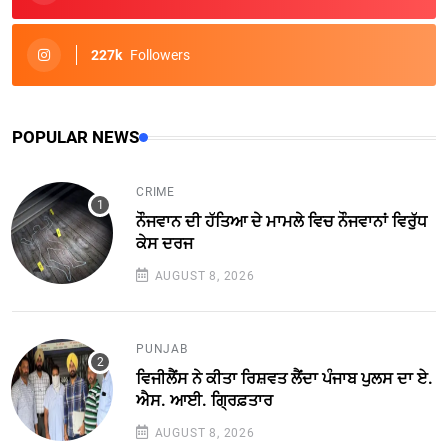
227k
Followers
POPULAR NEWS
CRIME
ਨੌਜਵਾਨ ਦੀ ਹੱਤਿਆ ਦੇ ਮਾਮਲੇ ਵਿਚ ਨੌਜਵਾਨਾਂ ਵਿਰੁੱਧ
ਕੇਸ ਦਰਜ
AUGUST 8, 2026
PUNJAB
ਵਿਜੀਲੈਂਸ ਨੇ ਕੀਤਾ ਰਿਸ਼ਵਤ ਲੈਂਦਾ ਪੰਜਾਬ ਪੁਲਸ ਦਾ ਏ.
ਐਸ. ਆਈ. ਗ੍ਰਿਫ਼ਤਾਰ
AUGUST 8, 2026