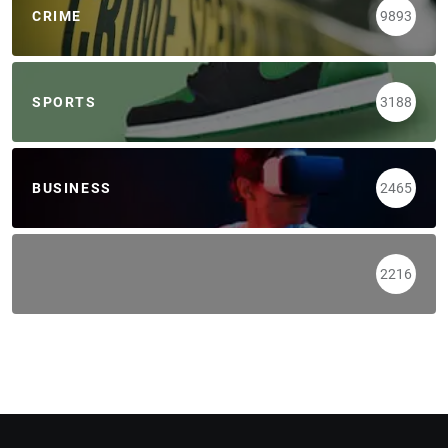
CRIME
9893
SPORTS
3188
BUSINESS
2465
2216