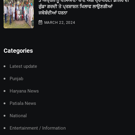
3 ਅਪ੍ਰੈਲ ਨੂੰ ਪਸਿਆਣਾ ਥਾਣੇ ਅੱਗੇ ਪ੍ਰਾਪਰਟੀ ਡੀਲਰ ਦੀ
ਗੁੰਡਾ ਗਰਦੀ ਤੇ ਪ੍ਰਸ਼ਾਸ਼ਨ ਖਿਲਾਫ ਲਾਉਣਗੀਆਂ
ਜਥੇਬੰਦੀਆਂ ਧਰਨਾ
MARCH 22, 2024
Categories
Latest update
Punjab
Haryana News
Patiala News
National
Entertainment / Information