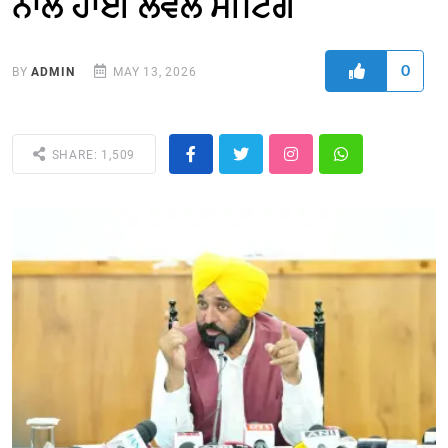
ਨਾਲ ਹਾਈ ਲੈਵਲ ਮੀਟਿੰਗ
0
BY
ADMIN
MAY 13, 2026
SHARE: 1,509