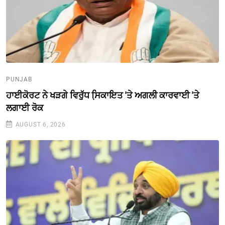
PUNJAB
ਹਾਈਕੋਰਟ ਨੇ ਖੜਗੇ ਵਿਰੁੱਧ ਸਿ਼ਕਾਇਤ 'ਤੇ ਅਗਲੀ ਕਾਰਵਾਈ 'ਤੇ
ਲਗਾਈ ਰੋਕ
AUGUST 6, 2026