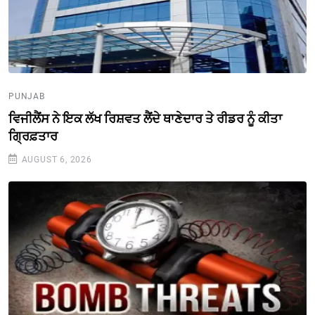
PUNJAB
ਵਿਜੀਲੈਂਸ ਨੇ ਇਕ ਲੱਖ ਰਿਸ਼ਵਤ ਲੈਂਦੇ ਥਾਣੇਦਾਰ ਤੇ ਰੀਡਰ ਨੂੰ ਕੀਤਾ
ਗ੍ਰਿਫ਼ਤਾਰ
AUGUST 6, 2026