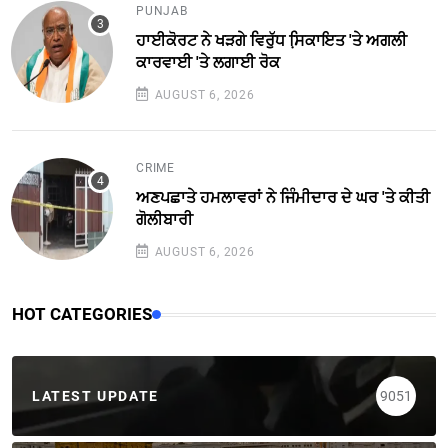
PUNJAB
ਹਾਈਕੋਰਟ ਨੇ ਖੜਗੇ ਵਿਰੁੱਧ ਸਿ਼ਕਾਇਤ 'ਤੇ ਅਗਲੀ
ਕਾਰਵਾਈ 'ਤੇ ਲਗਾਈ ਰੋਕ
AUGUST 6, 2026
CRIME
ਅਣਪਛਾਤੇ ਹਮਲਾਵਰਾਂ ਨੇ ਜਿੰਮੀਦਾਰ ਦੇ ਘਰ 'ਤੇ ਕੀਤੀ
ਗੋਲੀਬਾਰੀ
AUGUST 6, 2026
HOT CATEGORIES
LATEST UPDATE
9051