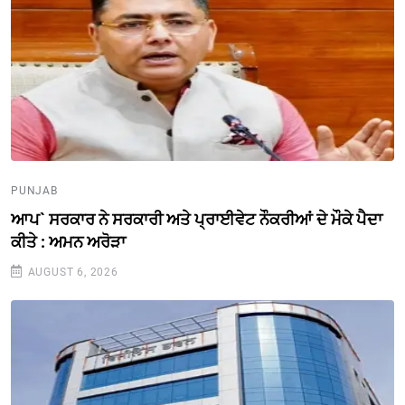
PUNJAB
ਆਪ` ਸਰਕਾਰ ਨੇ ਸਰਕਾਰੀ ਅਤੇ ਪ੍ਰਾਈਵੇਟ ਨੌਕਰੀਆਂ ਦੇ ਮੌਕੇ ਪੈਦਾ
ਕੀਤੇ : ਅਮਨ ਅਰੋੜਾ
AUGUST 6, 2026