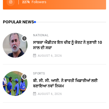
227k
Followers
POPULAR NEWS
NATIONAL
ਸਾਬਕਾ ਐਡੀਟਰ ਇਨ ਚੀਫ ਨੂੰ ਕੋਰਟ ਨੇ ਸੁਣਾਈ 10
ਸਾਲ ਦੀ ਸਜ਼ਾ
AUGUST 6, 2026
SPORTS
ਬੀ. ਸੀ. ਸੀ. ਆਈ. ਨੇ ਭਾਰਤੀ ਖਿਡਾਰੀਆਂ ਲਈ
ਬਣਾਇਆ ਨਵਾਂ ਨਿਯਮ
AUGUST 6, 2026