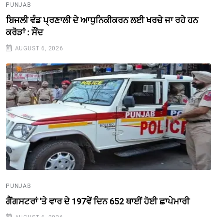
PUNJAB
ਬਿਜਲੀ ਵੰਡ ਪ੍ਰਣਾਲੀ ਦੇ ਆਧੁਨਿਕੀਕਰਨ ਲਈ ਖਰਚੇ ਜਾ ਰਹੇ ਹਨ
ਕਰੋੜਾਂ : ਸੌਂਦ
AUGUST 6, 2026
PUNJAB
ਗੈਂਗਸਟਰਾਂ 'ਤੇ ਵਾਰ ਦੇ 197ਵੇਂ ਦਿਨ 652 ਥਾਈਂ ਹੋਈ ਛਾਪੇਮਾਰੀ