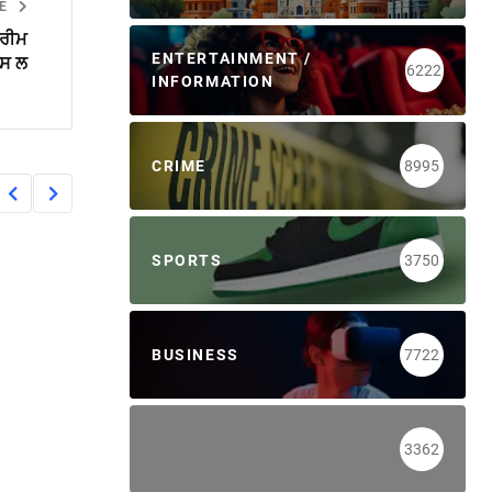
LE
ਪਰੀਮ
ENTERTAINMENT /
ਪਸ ਲ
6222
INFORMATION
CRIME
8995
SPORTS
3750
BUSINESS
7722
3362