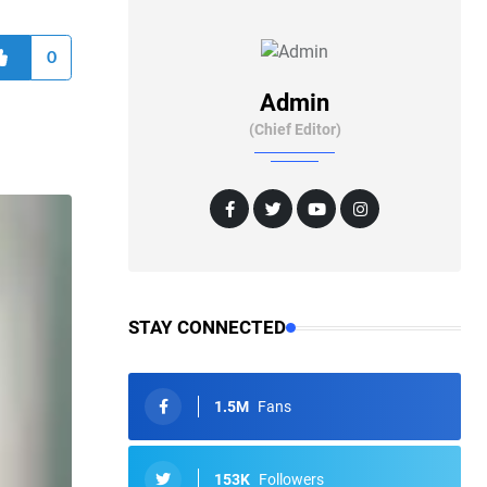
0
Admin
(Chief Editor)
STAY CONNECTED
1.5M
Fans
153K
Followers