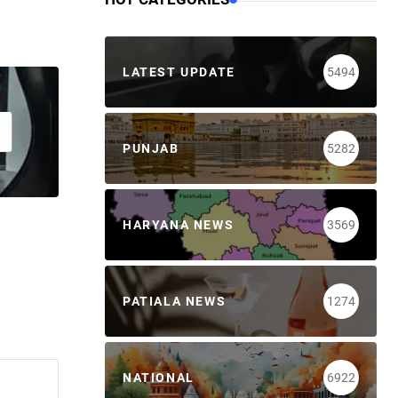
LATEST UPDATE
5494
PUNJAB
5282
HARYANA NEWS
3569
PATIALA NEWS
1274
NATIONAL
6922