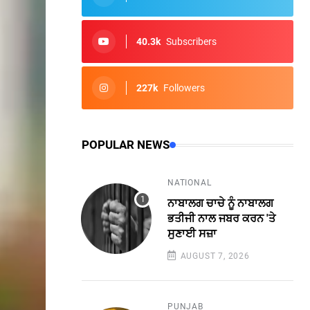
40.3k
Subscribers
227k
Followers
POPULAR NEWS
NATIONAL
ਨਾਬਾਲਗ ਚਾਚੇ ਨੂੰ ਨਾਬਾਲਗ
ਭਤੀਜੀ ਨਾਲ ਜਬਰ ਕਰਨ 'ਤੇ
ਸੁਣਾਈ ਸਜ਼ਾ
AUGUST 7, 2026
PUNJAB