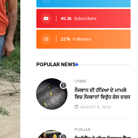
40.3k
Subscribers
227k
Followers
POPULAR NEWS
CRIME
ਨੌਜਵਾਨ ਦੀ ਹੱਤਿਆ ਦੇ ਮਾਮਲੇ
ਵਿਚ ਨੌਜਵਾਨਾਂ ਵਿਰੁੱਧ ਕੇਸ ਦਰਜ
AUGUST 8, 2026
PUNJAB