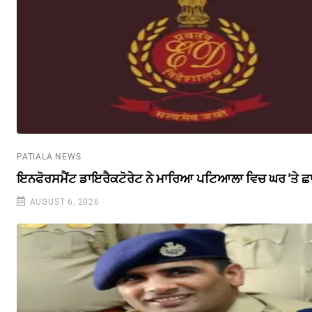
PATIALA NEWS
ਇਨਫੋਰਸਮੈਂਟ ਡਾਇਰੈਕਟੋਰੇਟ ਨੇ ਮਾਰਿਆ ਪਟਿਆਲਾ ਵਿਚ ਘਰ 'ਤੇ ਛ
AUGUST 6, 2026