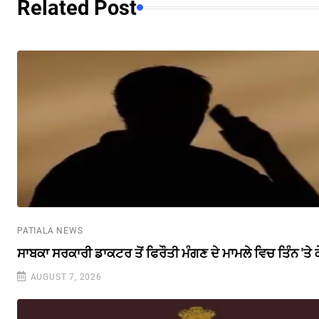
Related Post
PATIALA NEWS
ਸਾਬਕਾ ਸਰਕਾਰੀ ਡਾਕਟਰ ਤੋਂ ਫਿਰੌਤੀ ਮੰਗਣ ਦੇ ਮਾਮਲੇ ਵਿਚ ਤਿੰਨ 'ਤੇ
AUGUST 7, 2026