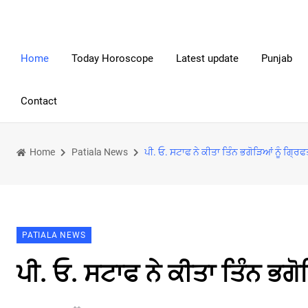
Home
Today Horoscope
Latest update
Punjab
Contact
Home
Patiala News
ਪੀ. ਓ. ਸਟਾਫ ਨੇ ਕੀਤਾ ਤਿੰਨ ਭਗੋੜਿਆਂ ਨੂੰ ਗਿ੍ਰ
PATIALA NEWS
ਪੀ. ਓ. ਸਟਾਫ ਨੇ ਕੀਤਾ ਤਿੰਨ ਭਗੋ