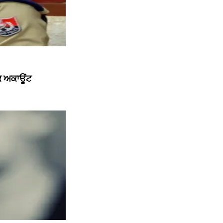
ੱਕ ਅਕਾਊਂਟ