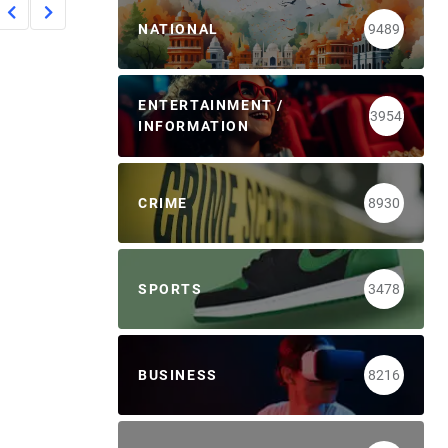
NATIONAL
9489
ENTERTAINMENT /
3954
INFORMATION
CRIME
8930
SPORTS
3478
BUSINESS
8216