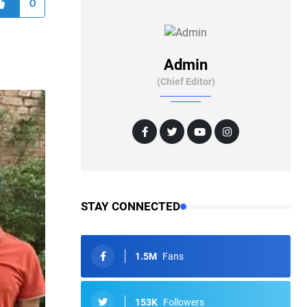
0
Admin
(Chief Editor)
STAY CONNECTED
1.5M
Fans
153K
Followers