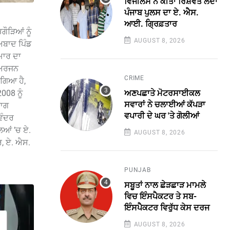
ਵਿਜੀਲੈਂਸ ਨੇ ਕੀਤਾ ਰਿਸ਼ਵਤ ਲੈਂਦਾ
ਪੰਜਾਬ ਪੁਲਸ ਦਾ ਏ. ਐਸ.
ਆਈ. ਗ੍ਰਿਫ਼ਤਾਰ
ੌੜਿਆਂ ਨੂੰ
AUGUST 8, 2026
ਅਬਾਦ ਪਿੰਡ
ਮਾਰ ਦਾ
 ਅਰਜਨ
CRIME
 ਗਿਆ ਹੈ,
ਅਣਪਛਾਤੇ ਮੋਟਰਸਾਈਕਲ
008 ਨੂੰ
ਸਵਾਰਾਂ ਨੇ ਚਲਾਈਆਂ ਕੱਪੜਾ
ਬਾਗ
ਵਪਾਰੀ ਦੇ ਘਰ 'ਤੇ ਗੋਲੀਆਂ
ਿੰਦਰ
ਿਆਂ ’ਚ ਏ.
AUGUST 8, 2026
, ਏ. ਐਸ.
PUNJAB
ਸਬੂਤਾਂ ਨਾਲ ਛੇੜਛਾੜ ਮਾਮਲੇ
ਵਿਚ ਇੰਸਪੈਕਟਰ ਤੇ ਸਬ-
ਇੰਸਪੈਕਟਰ ਵਿਰੁੱਧ ਕੇਸ ਦਰਜ
AUGUST 8, 2026