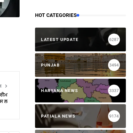
HOT CATEGORIES
LATEST UPDATE
6287
PUNJAB
3494
LE
HARYANA NEWS
3337
ਪਰੀਮ
ਪਸ ਲ
PATIALA NEWS
9174