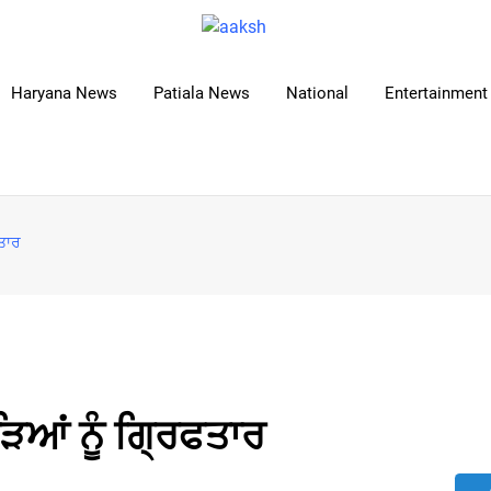
Haryana News
Patiala News
National
Entertainment 
ਫਤਾਰ
ੜਿਆਂ ਨੂੰ ਗਿ੍ਰਫਤਾਰ