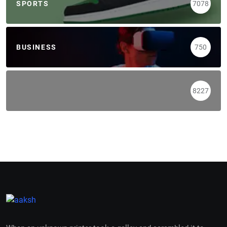
SPORTS
7078
BUSINESS
750
8227