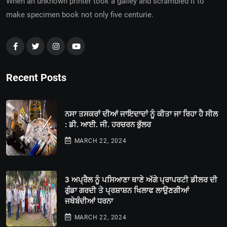
When an unknown printer took a galley and scrambled it to
make specimen book not only five centurie.
Recent Posts
ਨਸਾ ਤਸਕਰਾਂ ਦੀਆਂ ਜਾਇਦਾਦਾਂ ਨੂੰ ਕੀਤਾ ਜਾ ਰਿਹਾ ਹੈ ਸੀਲ
: ਡੀ. ਆਈ. ਜੀ. ਹਰਚਰਨ ਭੁੱਲਰ
MARCH 22, 2024
3 ਅਪ੍ਰੈਲ ਨੂੰ ਪਸਿਆਣਾ ਥਾਣੇ ਅੱਗੇ ਪ੍ਰਾਪਰਟੀ ਡੀਲਰ ਦੀ
ਗੁੰਡਾ ਗਰਦੀ ਤੇ ਪ੍ਰਸ਼ਾਸ਼ਨ ਖਿਲਾਫ ਲਾਉਣਗੀਆਂ
ਜਥੇਬੰਦੀਆਂ ਧਰਨਾ
MARCH 22, 2024