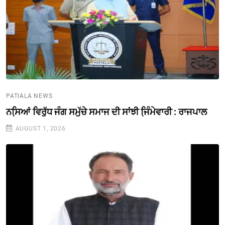
PATIALA NEWS
ਨਸਿ਼ਆਂ ਵਿਰੁੱਧ ਜੰਗ ਸਮੁੱਚੇ ਸਮਾਜ ਦੀ ਸਾਂਝੀ ਜਿ਼ੰਮੇਵਾਰੀ : ਰਾਜਪਾਲ
AUGUST 1, 2026