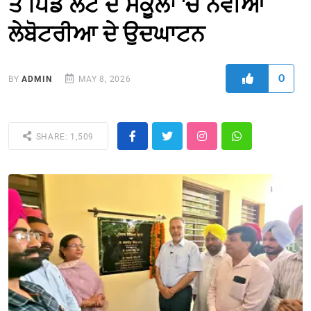
ਤੇ ਪਿੰਡ ਲੌਟ ਦੇ ਸਕੂਲਾਂ 'ਚ ਨਵੀਆਂ
ਲੇਬੋਟਰੀਆ ਦੇ ਉਦਘਾਟਨ
0
BY
ADMIN
MAY 8, 2026
SHARE: 1,509