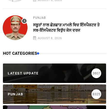
AUGUST 8, 2026
PUNJAB
ਸਬੂਤਾਂ ਨਾਲ ਛੇੜਛਾੜ ਮਾਮਲੇ ਵਿਚ ਇੰਸਪੈਕਟਰ ਤੇ
ਸਬ-ਇੰਸਪੈਕਟਰ ਵਿਰੁੱਧ ਕੇਸ ਦਰਜ
AUGUST 8, 2026
HOT CATEGORIES
LATEST UPDATE
3807
PUNJAB
8325