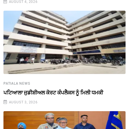
AUGUST 4, 2026
PATIALA NEWS
ਪਟਿਆਲਾ ਜੁਡੀਸ਼ੀਅਲ ਕੋਰਟ ਕੰਪਲੈਕਸ ਨੂੰ ਮਿਲੀ ਧਮਕੀ
AUGUST 3, 2026