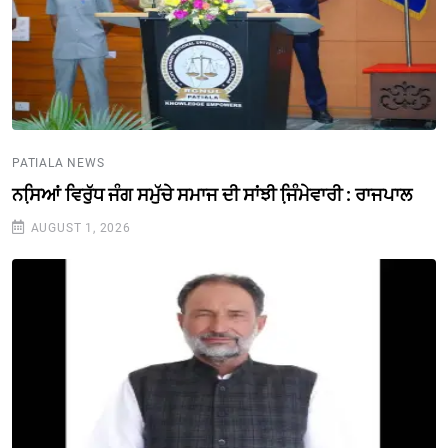
PATIALA NEWS
ਨਸਿ਼ਆਂ ਵਿਰੁੱਧ ਜੰਗ ਸਮੁੱਚੇ ਸਮਾਜ ਦੀ ਸਾਂਝੀ ਜਿ਼ੰਮੇਵਾਰੀ : ਰਾਜਪਾਲ
AUGUST 1, 2026