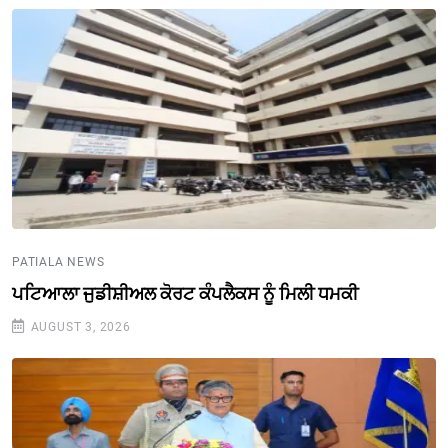
PATIALA NEWS
ਪਟਿਆਲਾ ਜੁਡੀਸ਼ੀਅਲ ਕੋਰਟ ਕੰਪਲੈਕਸ ਨੂੰ ਮਿਲੀ ਧਮਕੀ
AUGUST 3, 2026