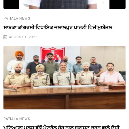
PATIALA NEWS
ਸਾਬਕਾ ਕਾਂਗਰਸੀ ਵਿਧਾਇਕ ਜਲਾਲਪੁਰ ਪਾਰਟੀ ਵਿਚੋਂ ਮੁਅੱਤਲ
AUGUST 1, 2026
PATIALA NEWS
ਪਟਿਆਲਾ ਪੁਲਸ ਵੱਲੋਂ ਪੈਟਰੋਲ ਬੰਬ ਨਾਲ ਬਲਾਸਟ ਕਰਨ ਵਾਲੇ ਦੋਸੀ