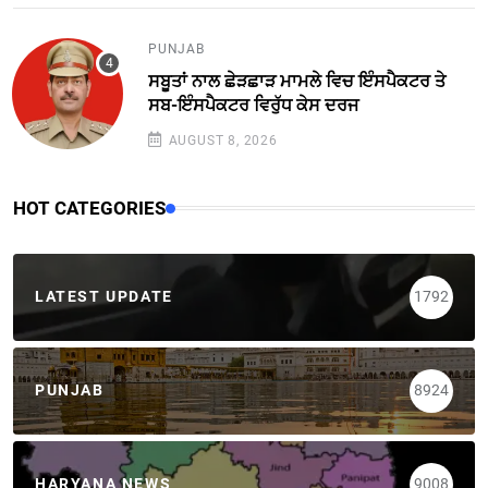
PUNJAB
ਸਬੂਤਾਂ ਨਾਲ ਛੇੜਛਾੜ ਮਾਮਲੇ ਵਿਚ ਇੰਸਪੈਕਟਰ ਤੇ
ਸਬ-ਇੰਸਪੈਕਟਰ ਵਿਰੁੱਧ ਕੇਸ ਦਰਜ
AUGUST 8, 2026
HOT CATEGORIES
LATEST UPDATE
1792
PUNJAB
8924
HARYANA NEWS
9008