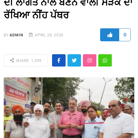
ਦੀ ਲਾਗਤ ਨਾਲ ਬਣਨ ਵਾਲੀ ਸੜਕ ਦਾ
ਰੱਖਿਆ ਨੀਂਹ ਪੱਥਰ
0
BY
ADMIN
APRIL 28, 2026
SHARE: 1,509