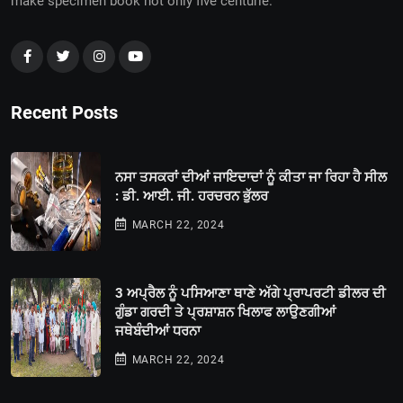
make specimen book not only five centurie.
Recent Posts
ਨਸਾ ਤਸਕਰਾਂ ਦੀਆਂ ਜਾਇਦਾਦਾਂ ਨੂੰ ਕੀਤਾ ਜਾ ਰਿਹਾ ਹੈ ਸੀਲ
: ਡੀ. ਆਈ. ਜੀ. ਹਰਚਰਨ ਭੁੱਲਰ
MARCH 22, 2024
3 ਅਪ੍ਰੈਲ ਨੂੰ ਪਸਿਆਣਾ ਥਾਣੇ ਅੱਗੇ ਪ੍ਰਾਪਰਟੀ ਡੀਲਰ ਦੀ
ਗੁੰਡਾ ਗਰਦੀ ਤੇ ਪ੍ਰਸ਼ਾਸ਼ਨ ਖਿਲਾਫ ਲਾਉਣਗੀਆਂ
ਜਥੇਬੰਦੀਆਂ ਧਰਨਾ
MARCH 22, 2024