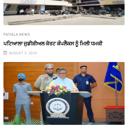
PATIALA NEWS
ਪਟਿਆਲਾ ਜੁਡੀਸ਼ੀਅਲ ਕੋਰਟ ਕੰਪਲੈਕਸ ਨੂੰ ਮਿਲੀ ਧਮਕੀ
AUGUST 3, 2026