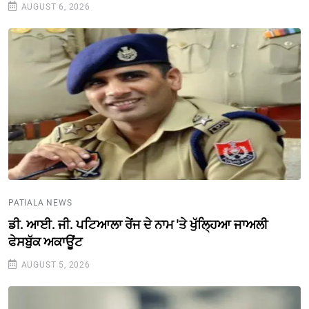
AUGUST 6, 2026
PATIALA NEWS
ਡੀ. ਆਈ. ਜੀ. ਪਟਿਆਲਾ ਰੇਂਜ ਦੇ ਨਾਮ 'ਤੇ ਖੁੱਲ੍ਹਿਆ ਜਾਅਲੀ
ਫੇਸਬੁੱਕ ਅਕਾਊਂਟ
AUGUST 5, 2026