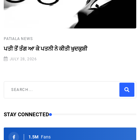
PATIALA NEWS
ਪਤੀ ਤੋਂ ਤੰਗ ਆ ਕੇ ਪਤਨੀ ਨੇ ਕੀਤੀ ਖੁਦਕੁਸ਼ੀ
JULY 28, 2026
STAY CONNECTED
1.5M
Fans