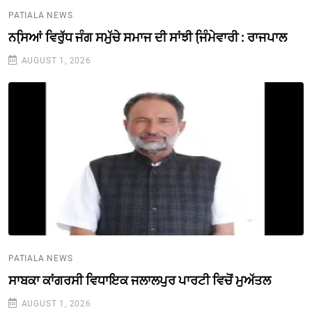
PATIALA NEWS
ਨਸਿ਼ਆਂ ਵਿਰੁੱਧ ਜੰਗ ਸਮੁੱਚੇ ਸਮਾਜ ਦੀ ਸਾਂਝੀ ਜਿ਼ੰਮੇਵਾਰੀ : ਰਾਜਪਾਲ
AUGUST 1, 2026
PATIALA NEWS
ਸਾਬਕਾ ਕਾਂਗਰਸੀ ਵਿਧਾਇਕ ਜਲਾਲਪੁਰ ਪਾਰਟੀ ਵਿਚੋਂ ਮੁਅੱਤਲ
AUGUST 1, 2026