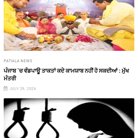
PATIALA NEWS
ਪੰਜਾਬ `ਚ ਵੰਡਪਾਊ ਤਾਕਤਾਂ ਕਦੇ ਕਾਮਯਾਬ ਨਹੀਂ ਹੋ ਸਕਦੀਆਂ : ਮੁੱਖ
ਮੰਤਰੀ
JULY 29, 2026