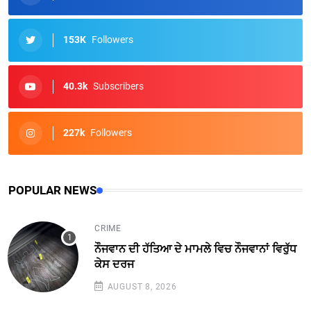
153K
Followers
40.3k
Subscribers
227k
Followers
POPULAR NEWS
CRIME
ਨੌਜਵਾਨ ਦੀ ਹੱਤਿਆ ਦੇ ਮਾਮਲੇ ਵਿਚ ਨੌਜਵਾਨਾਂ ਵਿਰੁੱਧ
ਕੇਸ ਦਰਜ
AUGUST 8, 2026