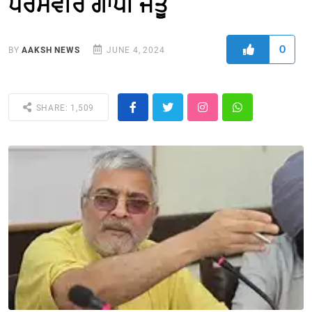
ਧਰਮਵੀਰ ਗਾਂਧੀ ਜੇਤੂ
0
BY
AAKSH NEWS
JUNE 4, 2024
SHARE: 1,509