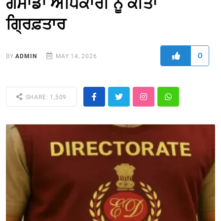
ਗਮਾਡਾ ਅਧਿਕਾਰੀ ਨੂੰ ਕੀਤਾ
ਗ੍ਰਿਫ਼ਤਾਰ
0
BY
ADMIN
MAY 14, 2026
SHARE: 1,509