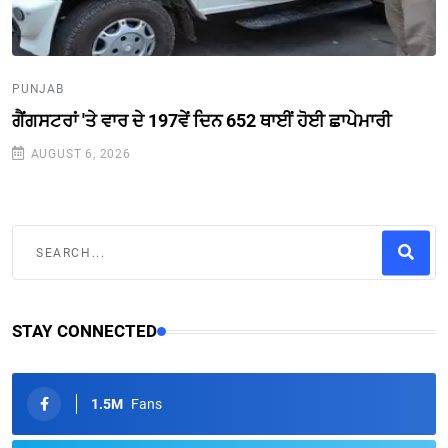
PUNJAB
ਗੈਂਗਸਟਰਾਂ 'ਤੇ ਵਾਰ ਦੇ 197ਵੇਂ ਦਿਨ 652 ਥਾਈਂ ਹੋਈ ਛਾਪੇਮਾਰੀ
AUGUST 6, 2026
STAY CONNECTED
1.5M
Fans