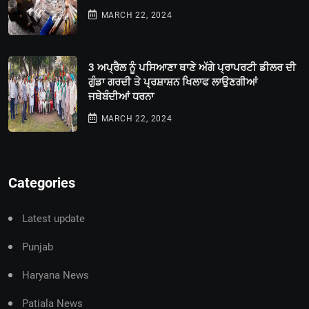
MARCH 22, 2024
3 ਅਪ੍ਰੈਲ ਨੂੰ ਪਸਿਆਣਾ ਥਾਣੇ ਅੱਗੇ ਪ੍ਰਾਪਰਟੀ ਡੀਲਰ ਦੀ
ਗੁੰਡਾ ਗਰਦੀ ਤੇ ਪ੍ਰਸ਼ਾਸ਼ਨ ਖਿਲਾਫ ਲਾਉਣਗੀਆਂ
ਜਥੇਬੰਦੀਆਂ ਧਰਨਾ
MARCH 22, 2024
Categories
Latest update
Punjab
Haryana News
Patiala News