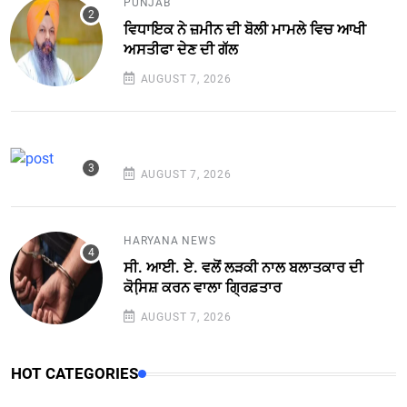
PUNJAB
ਵਿਧਾਇਕ ਨੇ ਜ਼ਮੀਨ ਦੀ ਬੋਲੀ ਮਾਮਲੇ ਵਿਚ ਆਖੀ
ਅਸਤੀਫਾ ਦੇਣ ਦੀ ਗੱਲ
AUGUST 7, 2026
AUGUST 7, 2026
HARYANA NEWS
ਸੀ. ਆਈ. ਏ. ਵਲੋਂ ਲੜਕੀ ਨਾਲ ਬਲਾਤਕਾਰ ਦੀ
ਕੋਸਿ਼ਸ਼ ਕਰਨ ਵਾਲਾ ਗ੍ਰਿਫ਼ਤਾਰ
AUGUST 7, 2026
HOT CATEGORIES