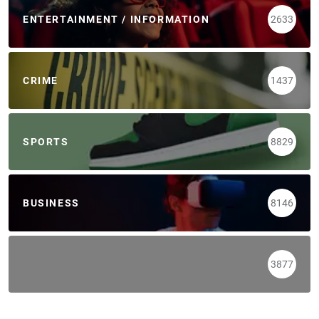
ENTERTAINMENT / INFORMATION
2633
CRIME
1437
SPORTS
8829
BUSINESS
8146
3877