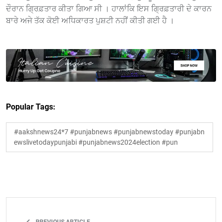
ਦੌਰਾਨ ਗ੍ਰਿਫ਼ਤਾਰ ਕੀਤਾ ਗਿਆ ਸੀ । ਹਾਲਾਂਕਿ ਇਸ ਗ੍ਰਿਫ਼ਤਾਰੀ ਦੇ ਕਾਰਨ
ਬਾਰੇ ਅਜੇ ਤੱਕ ਕੋਈ ਅਧਿਕਾਰਤ ਪੁਸ਼ਟੀ ਨਹੀਂ ਕੀਤੀ ਗਈ ਹੈ ।
Popular Tags:
#aakshnews24*7 #punjabnews #punjabnewstoday #punjabn
ewslivetodaypunjabi #punjabnews2024election #pun