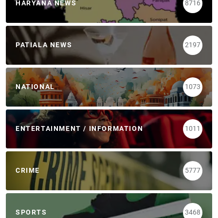
HARYANA NEWS
8716
PATIALA NEWS
2197
NATIONAL
1073
ENTERTAINMENT / INFORMATION
1011
CRIME
5777
SPORTS
3468