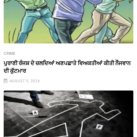
CRIME
ਪੁਰਾਣੀ ਰੰਜਸ਼ ਦੇ ਚਲਦਿਆਂ ਅਣਪਛਾਤੇ ਵਿਅਕਤੀਆਂ ਕੀਤੀ ਨੌੌਜਵਾਨ
ਦੀ ਕੁੱਟਮਾਰ
AUGUST 5, 2026