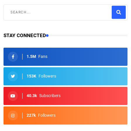
STAY CONNECTED
1.5M
Fans
153K
Followers
40.3k
Subscribers
227k
Followers