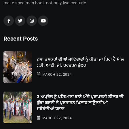
make specimen book not only five centurie.
Recent Posts
ਨਸਾ ਤਸਕਰਾਂ ਦੀਆਂ ਜਾਇਦਾਦਾਂ ਨੂੰ ਕੀਤਾ ਜਾ ਰਿਹਾ ਹੈ ਸੀਲ
: ਡੀ. ਆਈ. ਜੀ. ਹਰਚਰਨ ਭੁੱਲਰ
MARCH 22, 2024
3 ਅਪ੍ਰੈਲ ਨੂੰ ਪਸਿਆਣਾ ਥਾਣੇ ਅੱਗੇ ਪ੍ਰਾਪਰਟੀ ਡੀਲਰ ਦੀ
ਗੁੰਡਾ ਗਰਦੀ ਤੇ ਪ੍ਰਸ਼ਾਸ਼ਨ ਖਿਲਾਫ ਲਾਉਣਗੀਆਂ
ਜਥੇਬੰਦੀਆਂ ਧਰਨਾ
MARCH 22, 2024