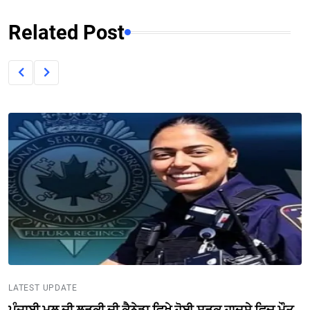
Related Post
LATEST UPDATE
ਪੰਜਾਬੀ ਮੂਲ ਦੀ ਲੜਕੀ ਦੀ ਕੈਨੇਡਾ ਵਿਖੇ ਹੋਈ ਸੜਕ ਹਾਦਸੇ ਵਿਚ ਮੌਤ