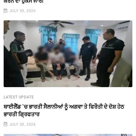
ਕਰਨ ਦਾ ਹੁਕਮ ਜਾਰੀ
JULY 30, 2026
LATEST UPDATE
ਥਾਈਲੈਂਡ `ਚ ਭਾਰਤੀ ਸੈਲਾਨੀਆਂ ਨੂੰ ਅਗਵਾ ਤੇ ਫਿਰੌਤੀ ਦੇ ਦੋਸ਼ ਹੇਠ
ਭਾਰਤੀ ਗ੍ਰਿਫਤਾਰ
JULY 30, 2026