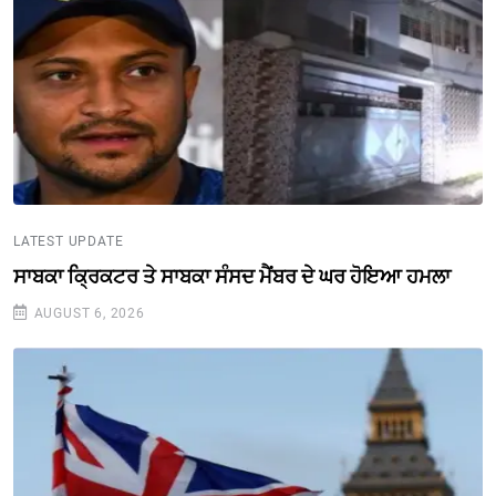
LATEST UPDATE
ਸਾਬਕਾ ਕ੍ਰਿਕਟਰ ਤੇ ਸਾਬਕਾ ਸੰਸਦ ਮੈਂਬਰ ਦੇ ਘਰ ਹੋਇਆ ਹਮਲਾ
AUGUST 6, 2026