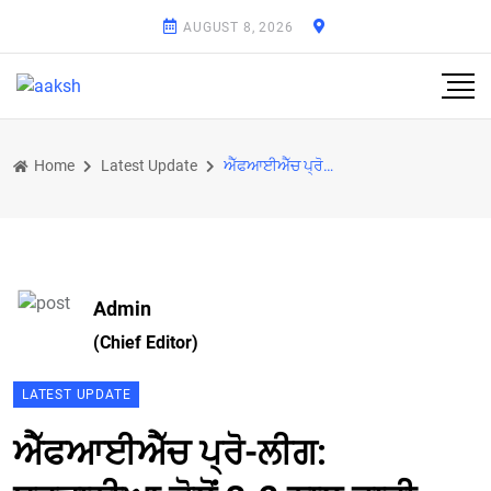
AUGUST 8, 2026
Home
Latest Update
ਐੱਫਆਈਐੱਚ ਪ੍ਰੋ-ਲੀਗ: ਬਰਤਾਨੀਆ ਕੋਲੋਂ 3-2 ਨਾਲ ਹਾਰੀ ਭਾਰਤੀ ਮਹਿਲਾ ਟੀਮ
Admin
(Chief Editor)
LATEST UPDATE
ਐੱਫਆਈਐੱਚ ਪ੍ਰੋ-ਲੀਗ: