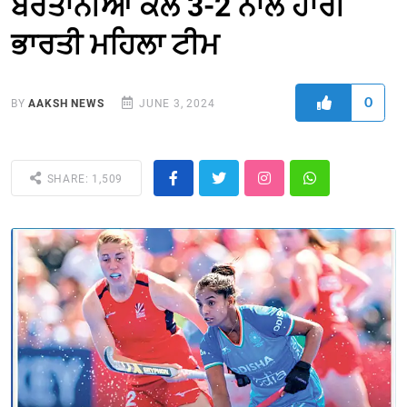
ਬਰਤਾਨੀਆ ਕੋਲੋਂ 3-2 ਨਾਲ ਹਾਰੀ
ਭਾਰਤੀ ਮਹਿਲਾ ਟੀਮ
0
BY
AAKSH NEWS
JUNE 3, 2024
SHARE: 1,509