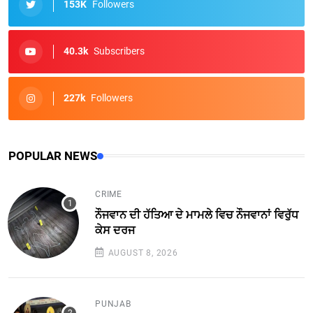
153K
Followers
40.3k
Subscribers
227k
Followers
POPULAR NEWS
CRIME
ਨੌਜਵਾਨ ਦੀ ਹੱਤਿਆ ਦੇ ਮਾਮਲੇ ਵਿਚ ਨੌਜਵਾਨਾਂ ਵਿਰੁੱਧ
ਕੇਸ ਦਰਜ
AUGUST 8, 2026
PUNJAB