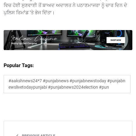
ਵਿਚ ਹੋਈ ਸੁਣਵਾਈ ਤੋਂ ਬਾਅਦ ਅਦਾਲਤ ਨੇ ਪਠਾਣਮਾਜਰਾ ਨੂੰ ਚਾਰ ਦਿਨ ਦੇ
ਪੁਲਿਸ ਰਿਮਾਂਡ ’ਤੇ ਭੇਜ ਦਿੱਤਾ।
Popular Tags:
#aakshnews24*7 #punjabnews #punjabnewstoday #punjabn
ewslivetodaypunjabi #punjabnews2024election #pun