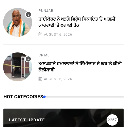
PUNJAB
ਹਾਈਕੋਰਟ ਨੇ ਖੜਗੇ ਵਿਰੁੱਧ ਸਿ਼ਕਾਇਤ 'ਤੇ ਅਗਲੀ
ਕਾਰਵਾਈ 'ਤੇ ਲਗਾਈ ਰੋਕ
AUGUST 6, 2026
CRIME
ਅਣਪਛਾਤੇ ਹਮਲਾਵਰਾਂ ਨੇ ਜਿੰਮੀਦਾਰ ਦੇ ਘਰ 'ਤੇ ਕੀਤੀ
ਗੋਲੀਬਾਰੀ
AUGUST 6, 2026
HOT CATEGORIES
LATEST UPDATE
2267