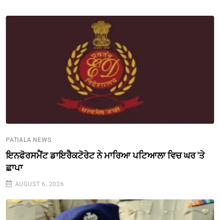
PATIALA NEWS
ਇਨਫੋਰਸਮੈਂਟ ਡਾਇਰੈਕਟੋਰੇਟ ਨੇ ਮਾਰਿਆ ਪਟਿਆਲਾ ਵਿਚ ਘਰ 'ਤੇ
ਛਾਪਾ
AUGUST 6, 2026