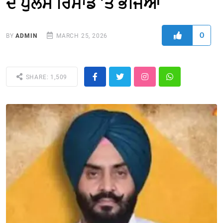
ਦੇ ਪੁਲਸ ਰਿਮਾਂਡ ’ਤੇ ਭੇਜਿਆ
0
BY
ADMIN
MARCH 25, 2026
SHARE: 1,509