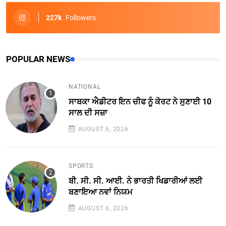
227k
Followers
POPULAR NEWS
NATIONAL
ਸਾਬਕਾ ਐਡੀਟਰ ਇਨ ਚੀਫ ਨੂੰ ਕੋਰਟ ਨੇ ਸੁਣਾਈ 10
ਸਾਲ ਦੀ ਸਜ਼ਾ
AUGUST 6, 2026
SPORTS
ਬੀ. ਸੀ. ਸੀ. ਆਈ. ਨੇ ਭਾਰਤੀ ਖਿਡਾਰੀਆਂ ਲਈ
ਬਣਾਇਆ ਨਵਾਂ ਨਿਯਮ
AUGUST 6, 2026