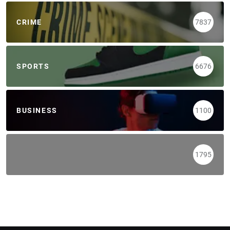
CRIME
7837
SPORTS
6676
BUSINESS
1100
1795