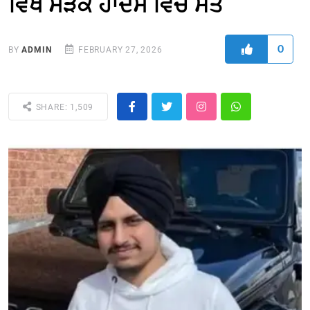
ਵਿਖੇ ਸੜਕ ਹਾਦਸੇ ਵਿਚ ਮੌਤ
0
BY
ADMIN
FEBRUARY 27, 2026
SHARE: 1,509