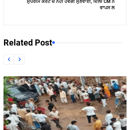
ਸੁਪਰੀਮ ਕੋਰਟ ਚ ਨਹੀਂ ਹੋਵੇਗੀ ਸੁਣਵਾਈ, ਦਿੱਲੀ CM ਨੇ
ਵਾਪਸ ਲ
Related Post