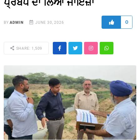
ਪ੍ਰਬੰਧ ਦਾ ਲਿਆ ਜਾਇਜ਼ਾ
0
BY
ADMIN
JUNE 30, 2026
SHARE: 1,509