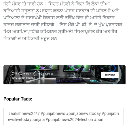
ਜੰਗੀ ਪੱਧਰ `ਤੇ ਜਾਰੀ ਹਨ । ਸਿਹਤ ਮੰਤਰੀ ਨੇ ਕਿਹਾ ਕਿ ਲੋਕਾਂ ਦੀਆਂ
ਬੁਨਿਆਦੀ ਸਹੂਲਤਾਂ ਨੂੰ ਮਜ਼ਬੂਤ ਕਰਨਾ ਪੰਜਾਬ ਸਰਕਾਰ ਦੀ ਪਹਿਲ ਹੈ ਅਤੇ
ਪਟਿਆਲਾ ਦੇ ਸਰਵਪੱਖੀ ਵਿਕਾਸ ਲਈ ਭਵਿੱਖ ਵਿੱਚ ਵੀ ਅਜਿਹੇ ਵਿਕਾਸ
ਕਾਰਜ ਲਗਾਤਾਰ ਜਾਰੀ ਰਹਿਣਗੇ । ਇਸ ਮੌਕੇ ਪੀ. ਡੀ. ਏ. ਦੇ ਮੁੱਖ ਪ੍ਰਸ਼ਾਸ਼ਕ
ਮਿਸ ਅਰਪਿਤਾ,ਵਧੀਕ ਕਮਿਸ਼ਨਰ ਸ੍ਰੀਮਤੀ ਸਿਮਰਪ੍ਰੀਤ ਕੌਰ ਅਤੇ ਹੋਰ
ਵਿਭਾਗਾਂ ਦੇ ਅਧਿਕਾਰੀ ਮੌਜੂਦ ਸਨ ।
Popular Tags:
#aakshnews24*7 #punjabnews #punjabnewstoday #punjabn
ewslivetodaypunjabi #punjabnews2024election #pun