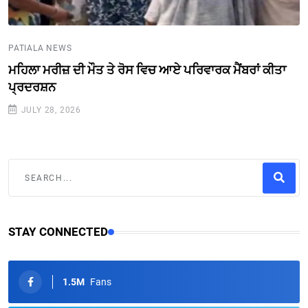
PATIALA NEWS
ਮਹਿਲਾ ਮਰੀਜ਼ ਦੀ ਮੌਤ ਤੇ ਰੋਸ ਵਿਚ ਆਏ ਪਰਿਵਾਰਕ ਮੈਂਬਰਾਂ ਕੀਤਾ
ਪ੍ਰਦਰਸ਼ਨ
JULY 28, 2026
STAY CONNECTED
1.5M
Fans