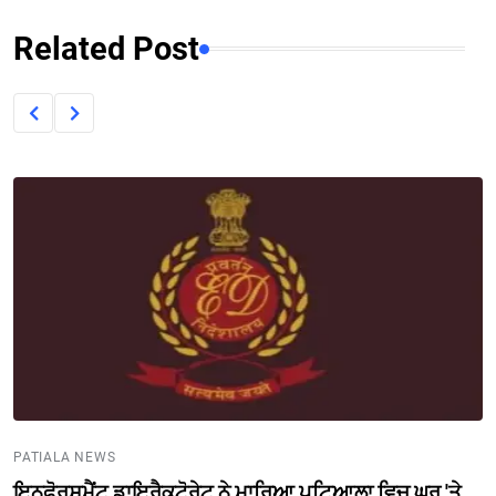
Related Post
PATIALA NEWS
ਇਨਫੋਰਸਮੈਂਟ ਡਾਇਰੈਕਟੋਰੇਟ ਨੇ ਮਾਰਿਆ ਪਟਿਆਲਾ ਵਿਚ ਘਰ 'ਤੇ