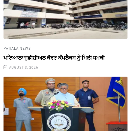
PATIALA NEWS
ਪਟਿਆਲਾ ਜੁਡੀਸ਼ੀਅਲ ਕੋਰਟ ਕੰਪਲੈਕਸ ਨੂੰ ਮਿਲੀ ਧਮਕੀ
AUGUST 3, 2026