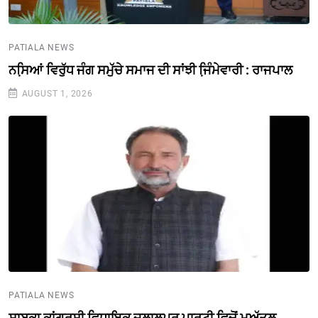
PATIALA NEWS
ਨਸਿ਼ਆਂ ਵਿਰੁੱਧ ਜੰਗ ਸਮੁੱਚੇ ਸਮਾਜ ਦੀ ਸਾਂਝੀ ਜਿ਼ੰਮੇਵਾਰੀ : ਰਾਜਪਾਲ
AUGUST 1, 2026
PATIALA NEWS
ਸਾਬਕਾ ਕਾਂਗਰਸੀ ਵਿਧਾਇਕ ਜਲਾਲਪੁਰ ਪਾਰਟੀ ਵਿਚੋਂ ਮੁਅੱਤਲ