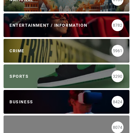
ENTERTAINMENT / INFORMATION
8782
CRIME
5961
SPORTS
3290
BUSINESS
8424
8074