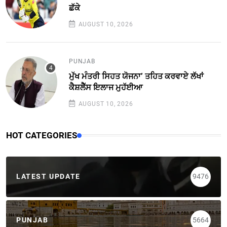
ਛੱਕੇ
AUGUST 10, 2026
PUNJAB
ਮੁੱਖ ਮੰਤਰੀ ਸਿਹਤ ਯੋਜਨਾ’ ਤਹਿਤ ਕਰਵਾਏ ਲੱਖਾਂ
ਕੈਸ਼ਲੈੱਸ ਇਲਾਜ ਮੁਹੱਈਆ
AUGUST 10, 2026
HOT CATEGORIES
LATEST UPDATE
9476
PUNJAB
5664