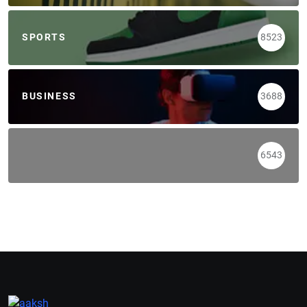
SPORTS
8523
BUSINESS
3688
6543