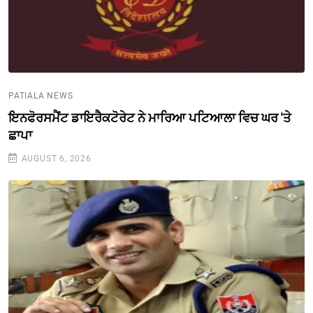
PATIALA NEWS
ਇਨਫੋਰਸਮੈਂਟ ਡਾਇਰੈਕਟੋਰੇਟ ਨੇ ਮਾਰਿਆ ਪਟਿਆਲਾ ਵਿਚ ਘਰ 'ਤੇ
ਛਾਪਾ
AUGUST 6, 2026