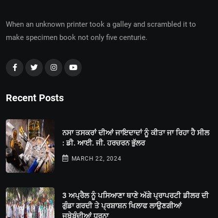
When an unknown printer took a galley and scrambled it to
make specimen book not only five centurie.
Recent Posts
ਨਸਾ ਤਸਕਰਾਂ ਦੀਆਂ ਜਾਇਦਾਦਾਂ ਨੂੰ ਕੀਤਾ ਜਾ ਰਿਹਾ ਹੈ ਸੀਲ
: ਡੀ. ਆਈ. ਜੀ. ਹਰਚਰਨ ਭੁੱਲਰ
MARCH 22, 2024
3 ਅਪ੍ਰੈਲ ਨੂੰ ਪਸਿਆਣਾ ਥਾਣੇ ਅੱਗੇ ਪ੍ਰਾਪਰਟੀ ਡੀਲਰ ਦੀ
ਗੁੰਡਾ ਗਰਦੀ ਤੇ ਪ੍ਰਸ਼ਾਸ਼ਨ ਖਿਲਾਫ ਲਾਉਣਗੀਆਂ
ਜਥੇਬੰਦੀਆਂ ਧਰਨਾ