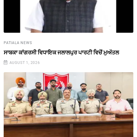
PATIALA NEWS
ਸਾਬਕਾ ਕਾਂਗਰਸੀ ਵਿਧਾਇਕ ਜਲਾਲਪੁਰ ਪਾਰਟੀ ਵਿਚੋਂ ਮੁਅੱਤਲ
AUGUST 1, 2026