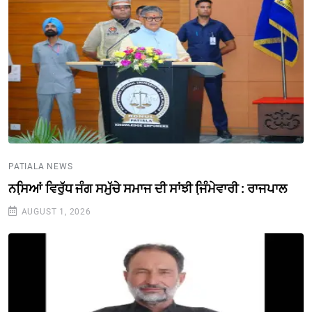
PATIALA NEWS
ਨਸਿ਼ਆਂ ਵਿਰੁੱਧ ਜੰਗ ਸਮੁੱਚੇ ਸਮਾਜ ਦੀ ਸਾਂਝੀ ਜਿ਼ੰਮੇਵਾਰੀ : ਰਾਜਪਾਲ
AUGUST 1, 2026