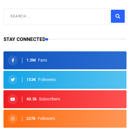
STAY CONNECTED
1.5M
Fans
153K
Followers
40.3k
Subscribers
227k
Followers