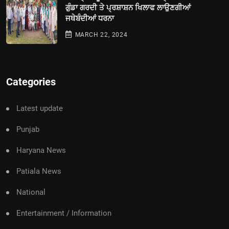
ਗੁੰਡਾ ਗਰਦੀ ਤੇ ਪ੍ਰਸ਼ਾਸ਼ਨ ਖਿਲਾਫ ਲਾਉਣਗੀਆਂ
ਜਥੇਬੰਦੀਆਂ ਧਰਨਾ
MARCH 22, 2024
Categories
Latest update
Punjab
Haryana News
Patiala News
National
Entertainment / Information