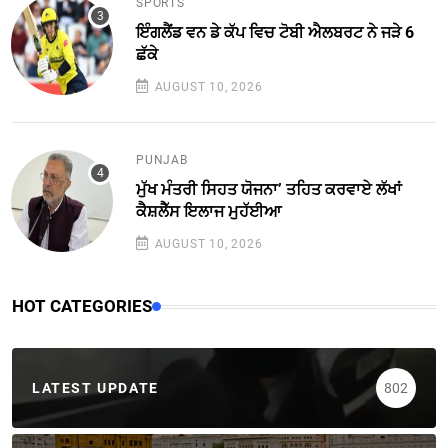
SPORTS
ਇੰਗਲੈਂਡ ਵਨ ਡੇ ਕੱਪ ਵਿਚ ਟੋਬੀ ਐਲਬਰਟ ਨੇ ਜੜੇ 6
ਛੱਕੇ
AUGUST 10, 2026
PUNJAB
ਮੁੱਖ ਮੰਤਰੀ ਸਿਹਤ ਯੋਜਨਾ’ ਤਹਿਤ ਕਰਵਾਏ ਲੱਖਾਂ
ਕੈਸ਼ਲੈੱਸ ਇਲਾਜ ਮੁਹੱਈਆ
AUGUST 10, 2026
HOT CATEGORIES
LATEST UPDATE
802