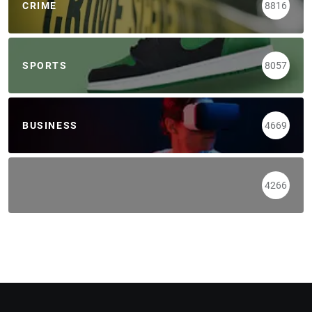
CRIME
8816
SPORTS
8057
BUSINESS
4669
4266