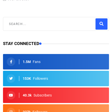
STAY CONNECTED
1.5M
Fans
153K
Followers
40.3k
Subscribers
227k
Followers