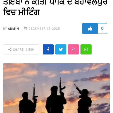
ਤੋਇਬਾ ਨੇ ਕੀਤੀ ਪਾਕਿ ਦੇ ਬਹਾਵਲਪੁਰ
ਵਿਚ ਮੀਟਿੰਗ
0
BY
ADMIN
DECEMBER 12, 2025
SHARE: 1,509