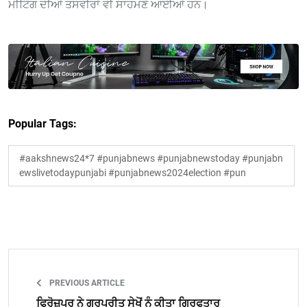
ਮੀਟਿੰਗ ਦੀਆਂ ਤਸਵੀਰਾਂ ਵੀ ਸਾਹਮਣੇ ਆਈਆਂ ਹਨ।
Popular Tags:
#aakshnews24*7 #punjabnews #punjabnewstoday #punjabn
ewslivetodaypunjabi #punjabnews2024election #pun
PREVIOUS ARTICLE
ਫਿਰੋਜ਼ਪੁਰ ਨੇ ਗੁਰਪ੍ਰੀਤ ਸੇਖੋਂ ਨੂੰ ਕੀਤਾ ਗ੍ਰਿਫਤਾਰ