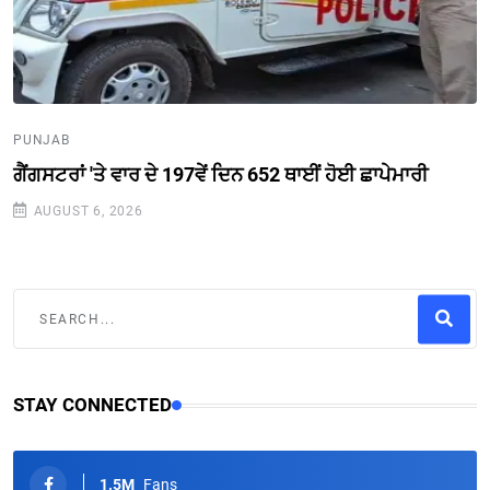
PUNJAB
ਗੈਂਗਸਟਰਾਂ 'ਤੇ ਵਾਰ ਦੇ 197ਵੇਂ ਦਿਨ 652 ਥਾਈਂ ਹੋਈ ਛਾਪੇਮਾਰੀ
AUGUST 6, 2026
STAY CONNECTED
1.5M
Fans