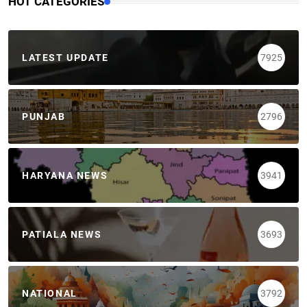
HOT CATEGORIES
LATEST UPDATE
7925
PUNJAB
2796
HARYANA NEWS
3941
PATIALA NEWS
3693
NATIONAL
3792