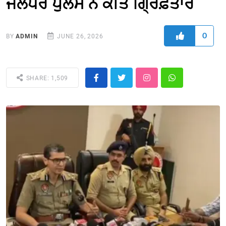
ਜਲੰਧਰ ਪੁਲਸ ਨੇ ਕੀਤੇ ਗ੍ਰਿਫ਼ਤਾਰ
0
BY
ADMIN
JUNE 26, 2026
SHARE: 1,509