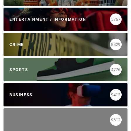
ENTERTAINMENT / INFORMATION
5767
CRIME
8829
SPORTS
4776
BUSINESS
9412
9612