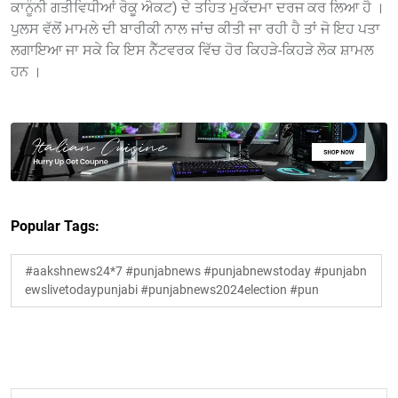
ਕਾਨੂੰਨੀ ਗਤੀਵਿਧੀਆਂ ਰੋਕੂ ਐਕਟ) ਦੇ ਤਹਿਤ ਮੁਕੱਦਮਾ ਦਰਜ ਕਰ ਲਿਆ ਹੈ ।
ਪੁਲਸ ਵੱਲੋਂ ਮਾਮਲੇ ਦੀ ਬਾਰੀਕੀ ਨਾਲ ਜਾਂਚ ਕੀਤੀ ਜਾ ਰਹੀ ਹੈ ਤਾਂ ਜੋ ਇਹ ਪਤਾ
ਲਗਾਇਆ ਜਾ ਸਕੇ ਕਿ ਇਸ ਨੈੱਟਵਰਕ ਵਿੱਚ ਹੋਰ ਕਿਹੜੇ-ਕਿਹੜੇ ਲੋਕ ਸ਼ਾਮਲ
ਹਨ ।
Popular Tags:
#aakshnews24*7 #punjabnews #punjabnewstoday #punjabn
ewslivetodaypunjabi #punjabnews2024election #pun