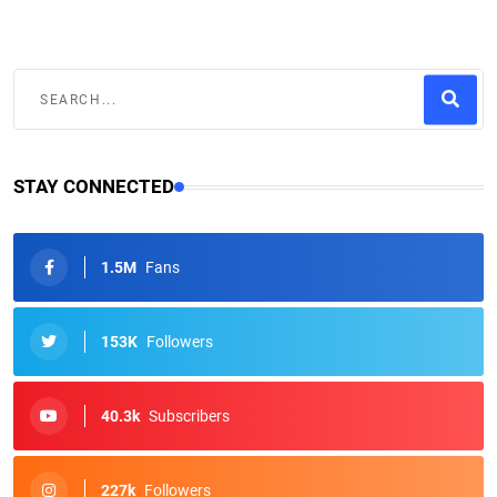
STAY CONNECTED
1.5M
Fans
153K
Followers
40.3k
Subscribers
227k
Followers