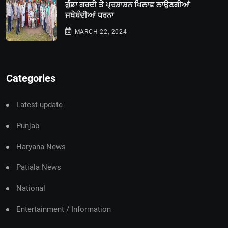
ਗੁੰਡਾ ਗਰਦੀ ਤੇ ਪ੍ਰਸ਼ਾਸ਼ਨ ਖਿਲਾਫ ਲਾਉਣਗੀਆਂ
ਜਥੇਬੰਦੀਆਂ ਧਰਨਾ
MARCH 22, 2024
Categories
Latest update
Punjab
Haryana News
Patiala News
National
Entertainment / Information