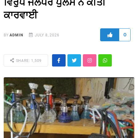
ਵਿਰੁੱਧ ਜਲੰਧਰ ਪੁਲਸ ਨੇ ਕੀਤੀ
ਕਾਰਵਾਈ
0
BY
ADMIN
JULY 8, 2026
SHARE: 1,509