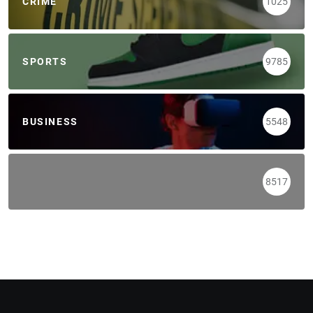
CRIME
1025
SPORTS
9785
BUSINESS
5548
8517