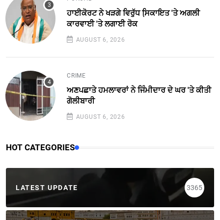
ਹਾਈਕੋਰਟ ਨੇ ਖੜਗੇ ਵਿਰੁੱਧ ਸਿ਼ਕਾਇਤ 'ਤੇ ਅਗਲੀ
ਕਾਰਵਾਈ 'ਤੇ ਲਗਾਈ ਰੋਕ
AUGUST 6, 2026
CRIME
ਅਣਪਛਾਤੇ ਹਮਲਾਵਰਾਂ ਨੇ ਜਿੰਮੀਦਾਰ ਦੇ ਘਰ 'ਤੇ ਕੀਤੀ
ਗੋਲੀਬਾਰੀ
AUGUST 6, 2026
HOT CATEGORIES
LATEST UPDATE
3365