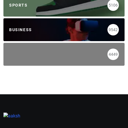
SPORTS
5106
BUSINESS
9542
4449