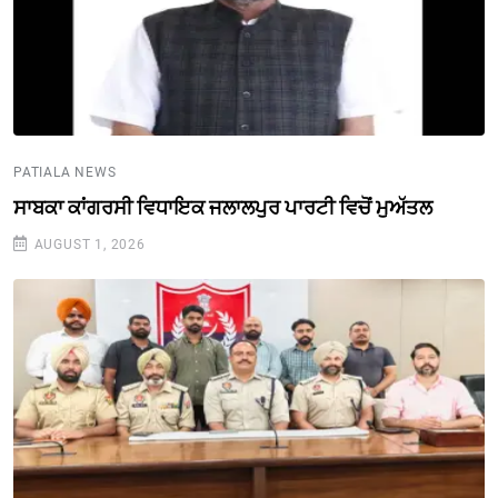
PATIALA NEWS
ਸਾਬਕਾ ਕਾਂਗਰਸੀ ਵਿਧਾਇਕ ਜਲਾਲਪੁਰ ਪਾਰਟੀ ਵਿਚੋਂ ਮੁਅੱਤਲ
AUGUST 1, 2026