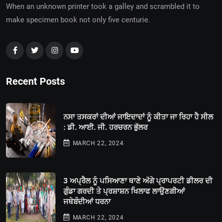
When an unknown printer took a galley and scrambled it to
make specimen book not only five centurie.
Recent Posts
ਨਸਾ ਤਸਕਰਾਂ ਦੀਆਂ ਜਾਇਦਾਦਾਂ ਨੂੰ ਕੀਤਾ ਜਾ ਰਿਹਾ ਹੈ ਸੀਲ
: ਡੀ. ਆਈ. ਜੀ. ਹਰਚਰਨ ਭੁੱਲਰ
MARCH 22, 2024
3 ਅਪ੍ਰੈਲ ਨੂੰ ਪਸਿਆਣਾ ਥਾਣੇ ਅੱਗੇ ਪ੍ਰਾਪਰਟੀ ਡੀਲਰ ਦੀ
ਗੁੰਡਾ ਗਰਦੀ ਤੇ ਪ੍ਰਸ਼ਾਸ਼ਨ ਖਿਲਾਫ ਲਾਉਣਗੀਆਂ
ਜਥੇਬੰਦੀਆਂ ਧਰਨਾ
MARCH 22, 2024