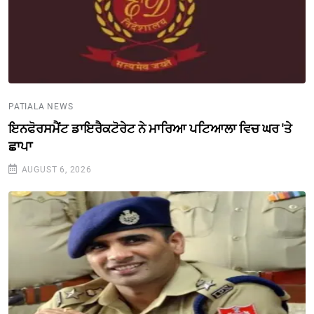
PATIALA NEWS
ਇਨਫੋਰਸਮੈਂਟ ਡਾਇਰੈਕਟੋਰੇਟ ਨੇ ਮਾਰਿਆ ਪਟਿਆਲਾ ਵਿਚ ਘਰ 'ਤੇ
ਛਾਪਾ
AUGUST 6, 2026