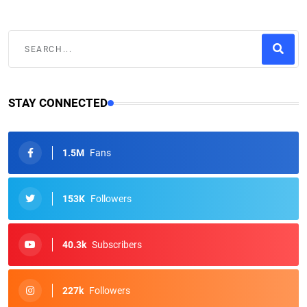
STAY CONNECTED
1.5M
Fans
153K
Followers
40.3k
Subscribers
227k
Followers