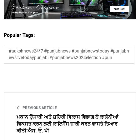
Popular Tags:
#aakshnews24*7 #punjabnews #punjabnewstoday #punjabn
ewslivetodaypunjabi #punjabnews2024election #pun
PREVIOUS ARTICLE
ਮਕਾਨ ਉਸਾਰੀ ਅਤੇ ਸ਼ਹਿਰੀ ਵਿਕਾਸ ਵਿਭਾਗ ਨੇ ਕਾਲੋਨੀਆਂ
ਵਿਕਸਤ ਕਰਨ ਲਈ ਲਾਇਸੈਂਸ ਜਾਰੀ ਕਰਨ ਵਾਸਤੇ ਤਿਆਰ
ਕੀਤੀ ਐਸ. ਓ. ਪੀ