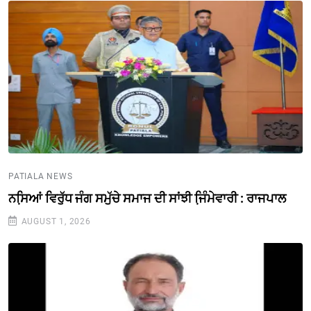
PATIALA NEWS
ਨਸਿ਼ਆਂ ਵਿਰੁੱਧ ਜੰਗ ਸਮੁੱਚੇ ਸਮਾਜ ਦੀ ਸਾਂਝੀ ਜਿ਼ੰਮੇਵਾਰੀ : ਰਾਜਪਾਲ
AUGUST 1, 2026