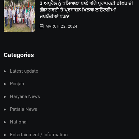
3 ਅਪ੍ਰੈਲ ਨੂੰ ਪਸਿਆਣਾ ਥਾਣੇ ਅੱਗੇ ਪ੍ਰਾਪਰਟੀ ਡੀਲਰ ਦੀ
ਗੁੰਡਾ ਗਰਦੀ ਤੇ ਪ੍ਰਸ਼ਾਸ਼ਨ ਖਿਲਾਫ ਲਾਉਣਗੀਆਂ
ਜਥੇਬੰਦੀਆਂ ਧਰਨਾ
MARCH 22, 2024
Categories
Latest update
Punjab
Haryana News
Patiala News
National
Entertainment / Information