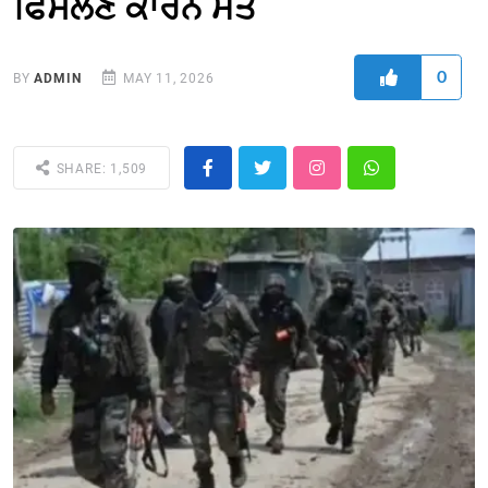
ਫਿਸਲਣ ਕਾਰਨ ਮੌਤ
0
BY
ADMIN
MAY 11, 2026
SHARE: 1,509