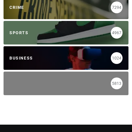
CRIME
7294
SPORTS
4967
BUSINESS
1024
5813