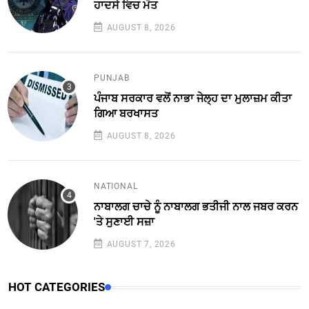
ਹਾਦਸੇ ਵਿਚ ਮੌਤ
AUGUST 8, 2026
PUNJAB
ਪੰਜਾਬ ਸਰਕਾਰ ਵਲੋਂ ਨਾਭਾ ਜੇਲ੍ਹ ਦਾ ਮੁਲਾਜ਼ਮ ਕੀਤਾ
ਗਿਆ ਬਰਖਾਸਤ
AUGUST 8, 2026
NATIONAL
ਨਾਬਾਲਗ ਚਾਚੇ ਨੂੰ ਨਾਬਾਲਗ ਭਤੀਜੀ ਨਾਲ ਜਬਰ ਕਰਨ
'ਤੇ ਸੁਣਾਈ ਸਜ਼ਾ
AUGUST 7, 2026
HOT CATEGORIES