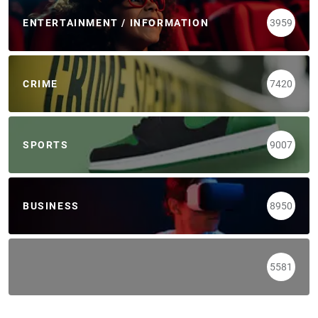
ENTERTAINMENT / INFORMATION
3959
CRIME
7420
SPORTS
9007
BUSINESS
8950
5581