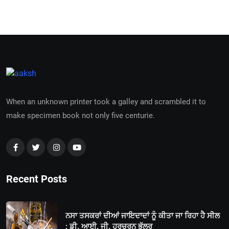
When an unknown printer took a galley and scrambled it to
make specimen book not only five centurie.
Recent Posts
ਨਸਾ ਤਸਕਰਾਂ ਦੀਆਂ ਜਾਇਦਾਦਾਂ ਨੂੰ ਕੀਤਾ ਜਾ ਰਿਹਾ ਹੈ ਸੀਲ
: ਡੀ. ਆਈ. ਜੀ. ਹਰਚਰਨ ਭੁੱਲਰ