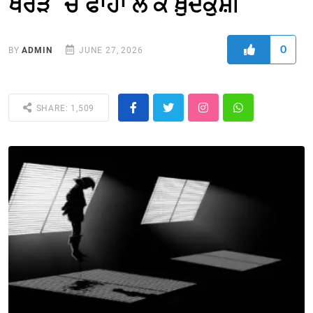
ਖਰੜ `ਚ ਫਾਹਾ ਲੈ ਕੇ ਖ਼ੁਦਕੁਸ਼ੀ
0
BY
ADMIN
JUNE 27, 2026
SHARE: 1,509