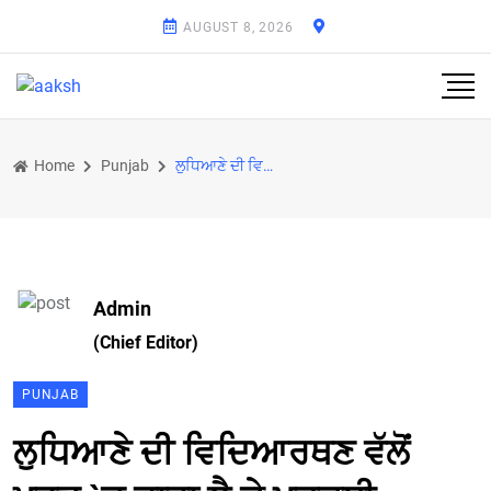
AUGUST 8, 2026
Home
Punjab
ਲੁਧਿਆਣੇ ਦੀ ਵਿਦਿਆਰਥਣ ਵੱਲੋਂ ਖਰੜ `ਚ ਫਾਹਾ ਲੈ ਕੇ ਖ਼ੁਦਕੁਸ਼ੀ
Admin
(Chief Editor)
PUNJAB
ਲੁਧਿਆਣੇ ਦੀ ਵਿਦਿਆਰਥਣ ਵੱਲੋਂ