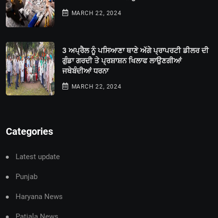
MARCH 22, 2024
3 ਅਪ੍ਰੈਲ ਨੂੰ ਪਸਿਆਣਾ ਥਾਣੇ ਅੱਗੇ ਪ੍ਰਾਪਰਟੀ ਡੀਲਰ ਦੀ
ਗੁੰਡਾ ਗਰਦੀ ਤੇ ਪ੍ਰਸ਼ਾਸ਼ਨ ਖਿਲਾਫ ਲਾਉਣਗੀਆਂ
ਜਥੇਬੰਦੀਆਂ ਧਰਨਾ
MARCH 22, 2024
Categories
Latest update
Punjab
Haryana News
Patiala News