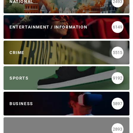
NATIONAL
2493
ENTERTAINMENT / INFORMATION
6149
CRIME
5515
SPORTS
9192
BUSINESS
5897
2893