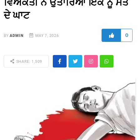
ਵਿਅਕਤੀ ਨੇ ਉਤਾਰਿਆਂ ਇਕ ਨੂੰ ਮੌਤ
ਦੇ ਘਾਟ
0
BY
ADMIN
MAY 7, 2026
SHARE: 1,509