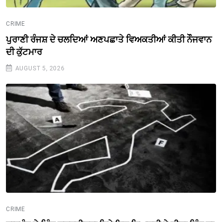
CRIME
ਪੁਰਾਣੀ ਰੰਜਸ਼ ਦੇ ਚਲਦਿਆਂ ਅਣਪਛਾਤੇ ਵਿਅਕਤੀਆਂ ਕੀਤੀ ਨੌੌਜਵਾਨ
ਦੀ ਕੁੱਟਮਾਰ
AUGUST 5, 2026
CRIME