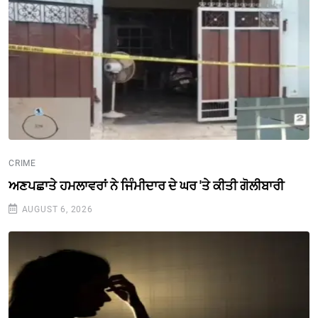
CRIME
ਅਣਪਛਾਤੇ ਹਮਲਾਵਰਾਂ ਨੇ ਜਿੰਮੀਦਾਰ ਦੇ ਘਰ 'ਤੇ ਕੀਤੀ ਗੋਲੀਬਾਰੀ
AUGUST 6, 2026