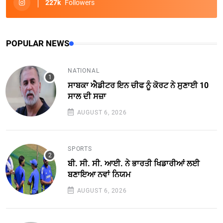
227k
Followers
POPULAR NEWS
NATIONAL
ਸਾਬਕਾ ਐਡੀਟਰ ਇਨ ਚੀਫ ਨੂੰ ਕੋਰਟ ਨੇ ਸੁਣਾਈ 10
ਸਾਲ ਦੀ ਸਜ਼ਾ
AUGUST 6, 2026
SPORTS
ਬੀ. ਸੀ. ਸੀ. ਆਈ. ਨੇ ਭਾਰਤੀ ਖਿਡਾਰੀਆਂ ਲਈ
ਬਣਾਇਆ ਨਵਾਂ ਨਿਯਮ
AUGUST 6, 2026