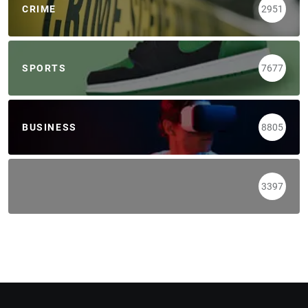
CRIME
2951
SPORTS
7677
BUSINESS
8805
3397