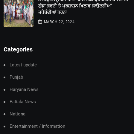
ਗੁੰਡਾ ਗਰਦੀ ਤੇ ਪ੍ਰਸ਼ਾਸ਼ਨ ਖਿਲਾਫ ਲਾਉਣਗੀਆਂ
ਜਥੇਬੰਦੀਆਂ ਧਰਨਾ
MARCH 22, 2024
Categories
Latest update
Punjab
Haryana News
Patiala News
National
Entertainment / Information