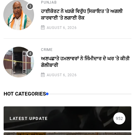
PUNJAB
ਹਾਈਕੋਰਟ ਨੇ ਖੜਗੇ ਵਿਰੁੱਧ ਸਿ਼ਕਾਇਤ 'ਤੇ ਅਗਲੀ
ਕਾਰਵਾਈ 'ਤੇ ਲਗਾਈ ਰੋਕ
AUGUST 6, 2026
CRIME
ਅਣਪਛਾਤੇ ਹਮਲਾਵਰਾਂ ਨੇ ਜਿੰਮੀਦਾਰ ਦੇ ਘਰ 'ਤੇ ਕੀਤੀ
ਗੋਲੀਬਾਰੀ
AUGUST 6, 2026
HOT CATEGORIES
LATEST UPDATE
952