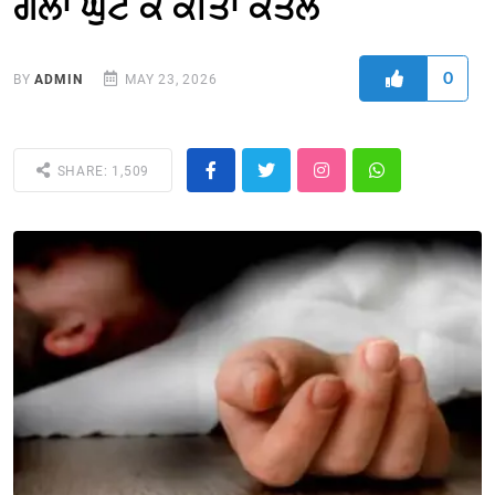
ਗਲਾ ਘੁੱਟ ਕੇ ਕੀਤਾ ਕਤਲ
0
BY
ADMIN
MAY 23, 2026
SHARE: 1,509