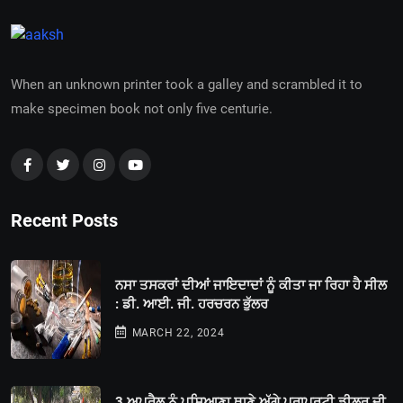
When an unknown printer took a galley and scrambled it to
make specimen book not only five centurie.
Recent Posts
ਨਸਾ ਤਸਕਰਾਂ ਦੀਆਂ ਜਾਇਦਾਦਾਂ ਨੂੰ ਕੀਤਾ ਜਾ ਰਿਹਾ ਹੈ ਸੀਲ
: ਡੀ. ਆਈ. ਜੀ. ਹਰਚਰਨ ਭੁੱਲਰ
MARCH 22, 2024
3 ਅਪ੍ਰੈਲ ਨੂੰ ਪਸਿਆਣਾ ਥਾਣੇ ਅੱਗੇ ਪ੍ਰਾਪਰਟੀ ਡੀਲਰ ਦੀ