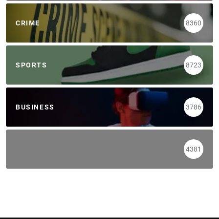
CRIME
8360
SPORTS
8723
BUSINESS
3786
4381