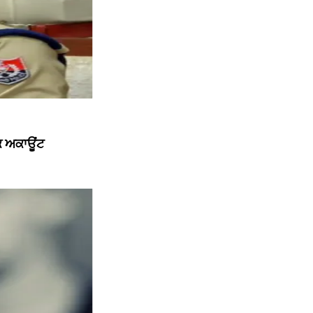
ੱਕ ਅਕਾਊਂਟ