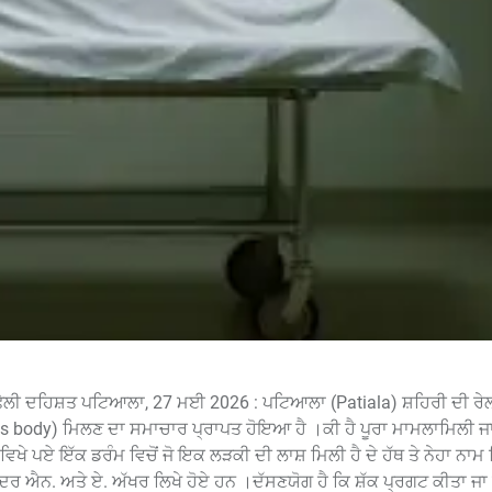
 ਫੈਲੀ ਦਹਿਸ਼ਤ ਪਟਿਆਲਾ, 27 ਮਈ 2026 : ਪਟਿਆਲਾ (Patiala) ਸ਼ਹਿਰੀ ਦੀ ਰੇਲ
girls body) ਮਿਲਣ ਦਾ ਸਮਾਚਾਰ ਪ੍ਰਾਪਤ ਹੋਇਆ ਹੈ ।ਕੀ ਹੈ ਪੂਰਾ ਮਾਮਲਾਮਿਲੀ 
ਖੇ ਪਏ ਇੱਕ ਡਰੰਮ ਵਿਚੋਂ ਜੋ ਇਕ ਲੜਕੀ ਦੀ ਲਾਸ਼ ਮਿਲੀ ਹੈ ਦੇ ਹੱਥ ਤੇ ਨੇਹਾ ਨਾ
ਦਰ ਐਨ. ਅਤੇ ਏ. ਅੱਖਰ ਲਿਖੇ ਹੋਏ ਹਨ ।ਦੱਸਣਯੋਗ ਹੈ ਕਿ ਸ਼ੱਕ ਪ੍ਰਗਟ ਕੀਤਾ ਜਾ 