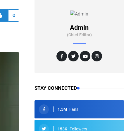
0
Admin
(Chief Editor)
STAY CONNECTED
1.5M
Fans
153K
Followers