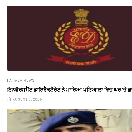
PATIALA NEWS
ਇਨਫੋਰਸਮੈਂਟ ਡਾਇਰੈਕਟੋਰੇਟ ਨੇ ਮਾਰਿਆ ਪਟਿਆਲਾ ਵਿਚ ਘਰ 'ਤੇ ਛ
AUGUST 6, 2026