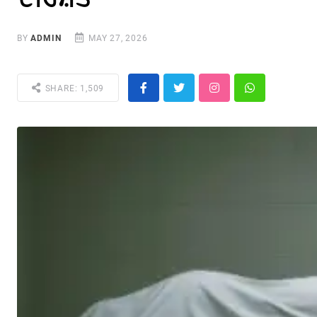
BY
ADMIN
MAY 27, 2026
SHARE: 1,509