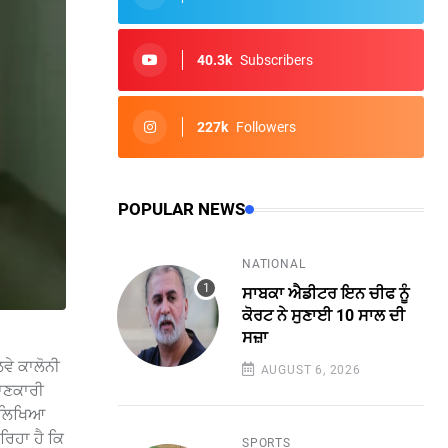
40.3k
Subscribers
227k
Followers
POPULAR NEWS
NATIONAL
ਸਾਬਕਾ ਐਡੀਟਰ ਇਨ ਚੀਫ ਨੂੰ
ਕੋਰਟ ਨੇ ਸੁਣਾਈ 10 ਸਾਲ ਦੀ
ਸਜ਼ਾ
ਵੇ ਕਾਲੋਨੀ
AUGUST 6, 2026
ਜਾਣਕਾਰੀ
ਮ ਲਿਖਿਆ
ਰਿਹਾ ਹੈ ਕਿ
SPORTS