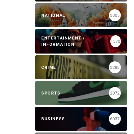
NATIONAL
3805
ENTERTAINMENT /
1570
INFORMATION
CRIME
3288
SPORTS
2072
BUSINESS
6037