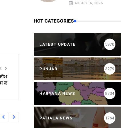
AUGUST 6, 2026
HOT CATEGORIES
LATEST UPDATE
5970
LE
PUNJAB
3279
ਪਰੀਮ
ਪਸ ਲ
HARYANA NEWS
8734
PATIALA NEWS
1764