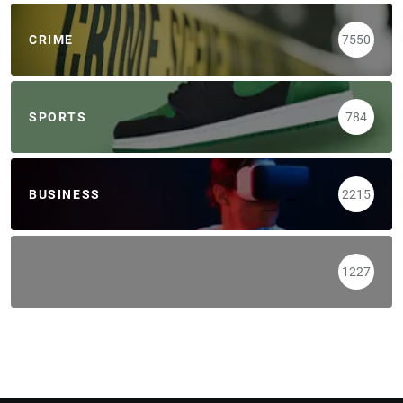
CRIME
7550
SPORTS
784
BUSINESS
2215
1227