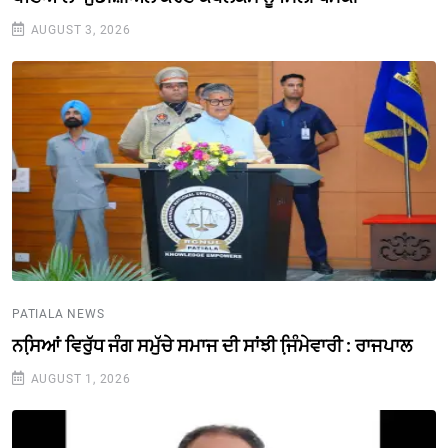
AUGUST 3, 2026
PATIALA NEWS
ਨਸਿ਼ਆਂ ਵਿਰੁੱਧ ਜੰਗ ਸਮੁੱਚੇ ਸਮਾਜ ਦੀ ਸਾਂਝੀ ਜਿ਼ੰਮੇਵਾਰੀ : ਰਾਜਪਾਲ
AUGUST 1, 2026