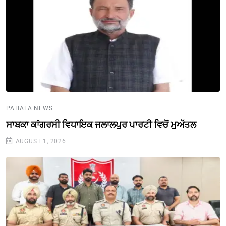
PATIALA NEWS
ਸਾਬਕਾ ਕਾਂਗਰਸੀ ਵਿਧਾਇਕ ਜਲਾਲਪੁਰ ਪਾਰਟੀ ਵਿਚੋਂ ਮੁਅੱਤਲ
AUGUST 1, 2026