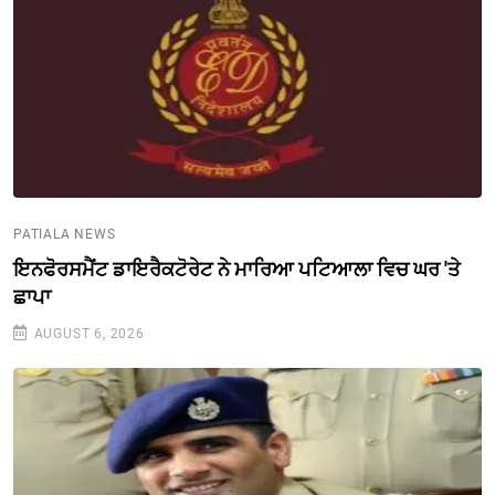
PATIALA NEWS
ਇਨਫੋਰਸਮੈਂਟ ਡਾਇਰੈਕਟੋਰੇਟ ਨੇ ਮਾਰਿਆ ਪਟਿਆਲਾ ਵਿਚ ਘਰ 'ਤੇ
ਛਾਪਾ
AUGUST 6, 2026