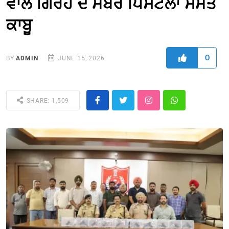
ਵਾਲੇ ਗਿਰੋਹ ਦੇ ਮੈਂਬਰ ਪਿਸਟਲਾਂ ਸਮੇਤ
ਕਾਬੂ
0
BY
ADMIN
JUNE 15, 2026
SHARE: 1,509