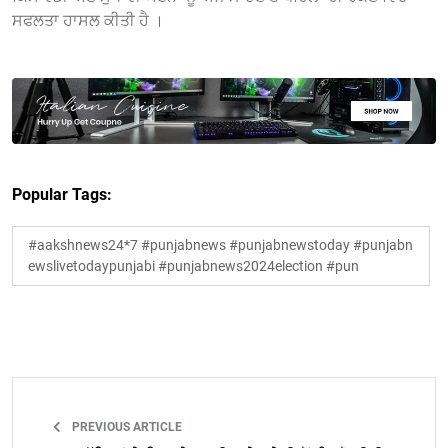
ਸਫਲਤਾ ਹਾਸਲ ਕੀਤੀ ਹੈ ।
Popular Tags:
#aakshnews24*7 #punjabnews #punjabnewstoday #punjabn
ewslivetodaypunjabi #punjabnews2024election #pun
PREVIOUS ARTICLE