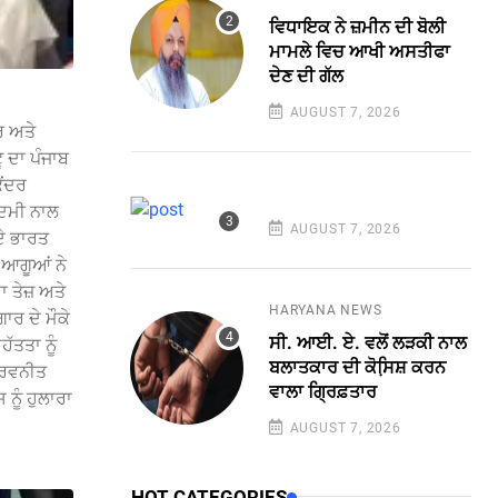
ਵਿਧਾਇਕ ਨੇ ਜ਼ਮੀਨ ਦੀ ਬੋਲੀ
ਮਾਮਲੇ ਵਿਚ ਆਖੀ ਅਸਤੀਫਾ
ਦੇਣ ਦੀ ਗੱਲ
AUGUST 7, 2026
ਰ ਅਤੇ
 ਦਾ ਪੰਜਾਬ
ੇਂਦਰ
ਕਦਮੀ ਨਾਲ
AUGUST 7, 2026
ਦੇ ਭਾਰਤ
 ਆਗੂਆਂ ਨੇ
 ਤੇਜ਼ ਅਤੇ
HARYANA NEWS
ਾਰ ਦੇ ਮੌਕੇ
ਸੀ. ਆਈ. ਏ. ਵਲੋਂ ਲੜਕੀ ਨਾਲ
ੱਤਤਾ ਨੂੰ
ਬਲਾਤਕਾਰ ਦੀ ਕੋਸਿ਼ਸ਼ ਕਰਨ
ੀ ਰਵਨੀਤ
ਵਾਲਾ ਗ੍ਰਿਫ਼ਤਾਰ
ਨੂੰ ਹੁਲਾਰਾ
AUGUST 7, 2026
HOT CATEGORIES