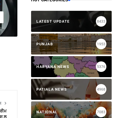
LATEST UPDATE
8433
PUNJAB
1953
HARYANA NEWS
5376
PATIALA NEWS
4968
LE
ਪਰੀਮ
NATIONAL
7083
ਪਸ ਲ