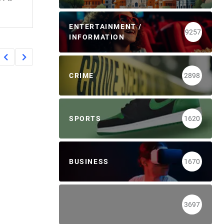
ENTERTAINMENT /
9257
INFORMATION
CRIME
2898
SPORTS
1620
BUSINESS
1670
3697