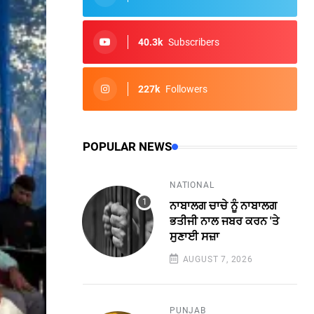
40.3k
Subscribers
227k
Followers
POPULAR NEWS
NATIONAL
ਨਾਬਾਲਗ ਚਾਚੇ ਨੂੰ ਨਾਬਾਲਗ
ਭਤੀਜੀ ਨਾਲ ਜਬਰ ਕਰਨ 'ਤੇ
ਸੁਣਾਈ ਸਜ਼ਾ
AUGUST 7, 2026
PUNJAB