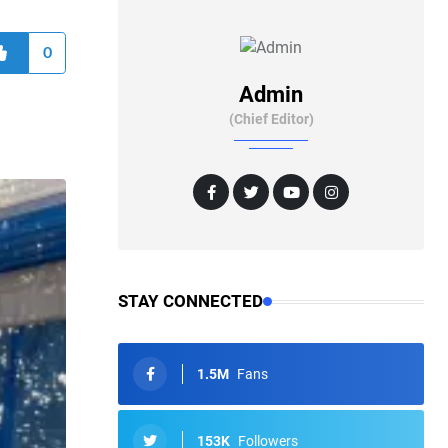
0
Admin
(Chief Editor)
STAY CONNECTED
1.5M
Fans
153K
Followers