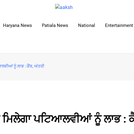
Haryana News
Patiala News
National
Entertainment 
ਵੀਆਂ ਨੂੰ ਲਾਭ : ਕੈਂਥ, ਅੱਤਰੀ
 ਮਿਲੇਗਾ ਪਟਿਆਲਵੀਆਂ ਨੂੰ ਲਾਭ : ਕੈ