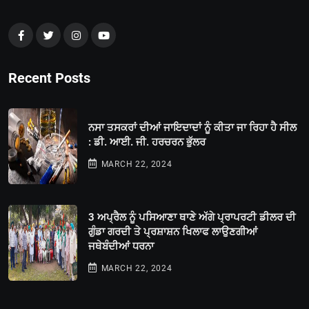
Recent Posts
ਨਸਾ ਤਸਕਰਾਂ ਦੀਆਂ ਜਾਇਦਾਦਾਂ ਨੂੰ ਕੀਤਾ ਜਾ ਰਿਹਾ ਹੈ ਸੀਲ
: ਡੀ. ਆਈ. ਜੀ. ਹਰਚਰਨ ਭੁੱਲਰ
MARCH 22, 2024
3 ਅਪ੍ਰੈਲ ਨੂੰ ਪਸਿਆਣਾ ਥਾਣੇ ਅੱਗੇ ਪ੍ਰਾਪਰਟੀ ਡੀਲਰ ਦੀ
ਗੁੰਡਾ ਗਰਦੀ ਤੇ ਪ੍ਰਸ਼ਾਸ਼ਨ ਖਿਲਾਫ ਲਾਉਣਗੀਆਂ
ਜਥੇਬੰਦੀਆਂ ਧਰਨਾ
MARCH 22, 2024