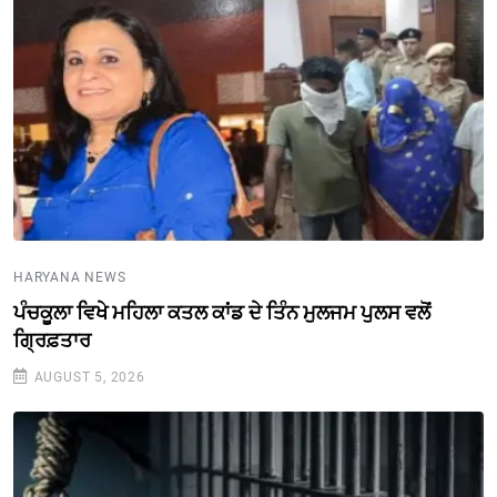
HARYANA NEWS
ਪੰਚਕੂਲਾ ਵਿਖੇ ਮਹਿਲਾ ਕਤਲ ਕਾਂਡ ਦੇ ਤਿੰਨ ਮੁਲਜਮ ਪੁਲਸ ਵਲੋਂ
ਗ੍ਰਿਫ਼ਤਾਰ
AUGUST 5, 2026