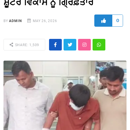
ਸ਼ੂਟਰ ਵਿਕਾਸ ਨੂੰ ਗ੍ਰਿਫ਼ਤਾਰ
0
BY
ADMIN
MAY 26, 2026
SHARE: 1,509