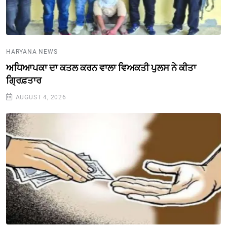
HARYANA NEWS
ਅਧਿਆਪਕਾ ਦਾ ਕਤਲ ਕਰਨ ਵਾਲਾ ਵਿਅਕਤੀ ਪੁਲਸ ਨੇ ਕੀਤਾ
ਗ੍ਰਿਫ਼ਤਾਰ
AUGUST 4, 2026