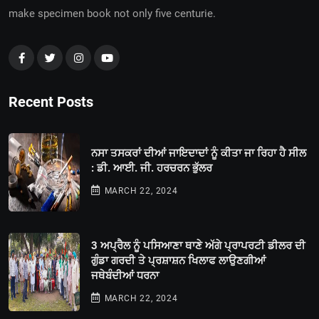
make specimen book not only five centurie.
Recent Posts
ਨਸਾ ਤਸਕਰਾਂ ਦੀਆਂ ਜਾਇਦਾਦਾਂ ਨੂੰ ਕੀਤਾ ਜਾ ਰਿਹਾ ਹੈ ਸੀਲ
: ਡੀ. ਆਈ. ਜੀ. ਹਰਚਰਨ ਭੁੱਲਰ
MARCH 22, 2024
3 ਅਪ੍ਰੈਲ ਨੂੰ ਪਸਿਆਣਾ ਥਾਣੇ ਅੱਗੇ ਪ੍ਰਾਪਰਟੀ ਡੀਲਰ ਦੀ
ਗੁੰਡਾ ਗਰਦੀ ਤੇ ਪ੍ਰਸ਼ਾਸ਼ਨ ਖਿਲਾਫ ਲਾਉਣਗੀਆਂ
ਜਥੇਬੰਦੀਆਂ ਧਰਨਾ
MARCH 22, 2024