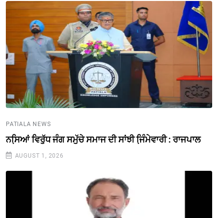
PATIALA NEWS
ਨਸਿ਼ਆਂ ਵਿਰੁੱਧ ਜੰਗ ਸਮੁੱਚੇ ਸਮਾਜ ਦੀ ਸਾਂਝੀ ਜਿ਼ੰਮੇਵਾਰੀ : ਰਾਜਪਾਲ
AUGUST 1, 2026