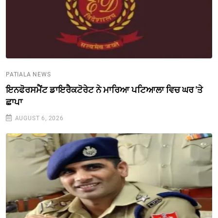
PATIALA NEWS
ਇਨਫੋਰਸਮੈਂਟ ਡਾਇਰੈਕਟੋਰੇਟ ਨੇ ਮਾਰਿਆ ਪਟਿਆਲਾ ਵਿਚ ਘਰ 'ਤੇ
ਛਾਪਾ
AUGUST 6, 2026