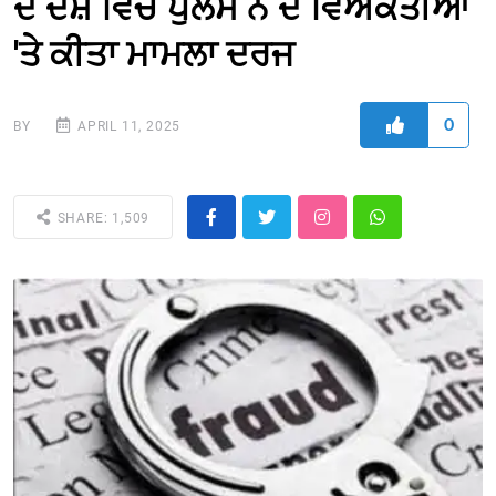
ਦੇ ਦੋਸ਼ ਵਿਚ ਪੁਲਸ ਨੇ ਦੋ ਵਿਅਕਤੀਆਂ
'ਤੇ ਕੀਤਾ ਮਾਮਲਾ ਦਰਜ
0
BY
APRIL 11, 2025
SHARE: 1,509