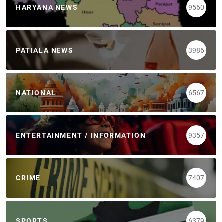
HARYANA NEWS
9560
PATIALA NEWS
3986
NATIONAL
6567
ENTERTAINMENT / INFORMATION
9357
CRIME
7407
SPORTS
6379