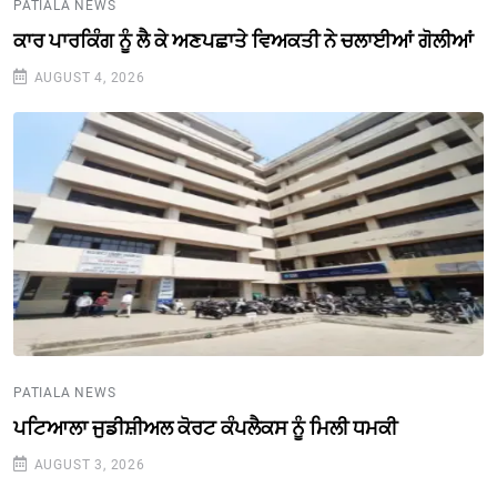
PATIALA NEWS
ਕਾਰ ਪਾਰਕਿੰਗ ਨੂੰ ਲੈ ਕੇ ਅਣਪਛਾਤੇ ਵਿਅਕਤੀ ਨੇ ਚਲਾਈਆਂ ਗੋਲੀਆਂ
AUGUST 4, 2026
PATIALA NEWS
ਪਟਿਆਲਾ ਜੁਡੀਸ਼ੀਅਲ ਕੋਰਟ ਕੰਪਲੈਕਸ ਨੂੰ ਮਿਲੀ ਧਮਕੀ
AUGUST 3, 2026