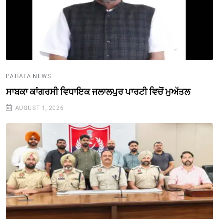
PATIALA NEWS
ਸਾਬਕਾ ਕਾਂਗਰਸੀ ਵਿਧਾਇਕ ਜਲਾਲਪੁਰ ਪਾਰਟੀ ਵਿਚੋਂ ਮੁਅੱਤਲ
AUGUST 1, 2026